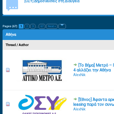
[ΟΣΥ] Δημοσιεύσεις στη Διαύγεια
Pages (67):
1
2
3
…
67
Next »
Αθήνα
Thread
/
Author
[Το Βήμα] Μετρό –
4 αλλάζει την Αθήνα
0 Vote(s) - 0 out of 5 in Average
1
2
3
4
5
AlexNik
[Έθνος] Άφαντα αρ
0 Vote(s) - 0 out of 5 in Average
1
2
3
4
5
leasing παρά τον συν
AlexNik