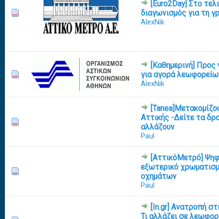
[Euro2Day] Στο τελ
διαγωνισμός για τη γ
0 Vote(s) - 0 out of 5 in Average
1
2
3
4
5
AlexNik
[Καθημερινή] Προς
για αγορά λεωφορείω
0 Vote(s) - 0 out of 5 in Average
1
2
3
4
5
AlexNik
[Tanea]Μετακομίζο
Αττικής -Δείτε τα δρ
0 Vote(s) - 0 out of 5 in Average
1
2
3
4
5
αλλάζουν
Paul
[ΑττικόΜετρό] Ψηφ
εξωτερικό χρωματισ
0 Vote(s) - 0 out of 5 in Average
1
2
3
4
5
οχημάτων
Paul
[In.gr] Ανατροπή στ
Τι αλλάζει σε λεωφορε