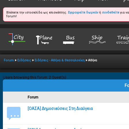
Βλέπετε την ιστοσελίδα ως επισκέπτης.
Εγγραφείτε δωρεάν
ή
συνδεθείτε
για ν
forum!
»
»
»
Forum
Ειδήσεις
Ειδήσεις - Αθήνα & Θεσσαλονίκη
Αθήνα
Users browsing this forum: 2 Guest(s)
Fo
Forum
[ΟΑΣΑ] Δημοσιεύσεις Στη Διαύγεια