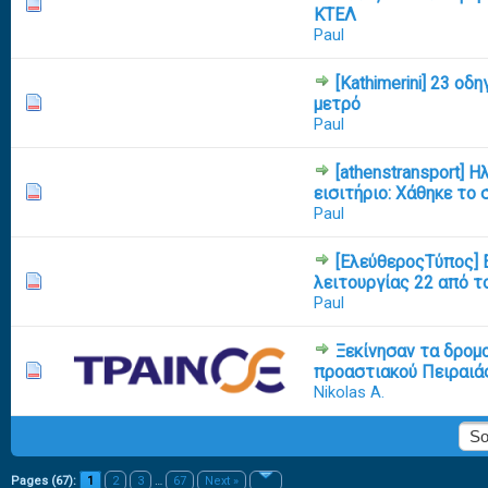
0 Vote(s) - 0 out of 5 in Average
1
2
3
4
5
ΚΤΕΛ
Paul
[Kathimerini] 23 οδ
0 Vote(s) - 0 out of 5 in Average
1
2
3
4
5
μετρό
Paul
[athenstransport] 
0 Vote(s) - 0 out of 5 in Average
1
2
3
4
5
εισιτήριο: Χάθηκε το 
Paul
[ΕλεύθεροςΤύπος] 
0 Vote(s) - 0 out of 5 in Average
1
2
3
4
5
λειτουργίας 22 από τ
Paul
Ξεκίνησαν τα δρομ
0 Vote(s) - 0 out of 5 in Average
1
2
3
4
5
προαστιακού Πειραιάς
Nikolas A.
Pages (67):
1
2
3
…
67
Next »