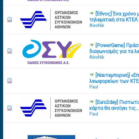
[Έθνος] Ένα χρόνο 
τηλεματική στα ΚΤΕΛ 
0 Vote(s) - 0 out of 5 in Average
1
2
3
4
5
AlexNik
[PowerGame] Πράσι
0 Vote(s) - 0 out of 5 in Average
1
2
3
4
5
διαγωνισμός για τα 
AlexNik
[Ναυτεμπορική] «Ε
0 Vote(s) - 0 out of 5 in Average
1
2
3
4
5
λεωφορείων των ΚΤΕ
Paul
[Euro2day] Πιστωτ
κάρτα θα ανοίγει τις..
0 Vote(s) - 0 out of 5 in Average
1
2
3
4
5
Paul