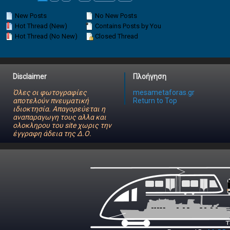
New Posts
No New Posts
Hot Thread (New)
Contains Posts by You
Hot Thread (No New)
Closed Thread
Disclaimer
Πλοήγηση
Όλες οι φωτογραφίες
mesametaforas.gr
αποτελούν πνευματική
Return to Top
ιδιοκτησία. Απαγορεύεται η
αναπαραγωγη τους αλλα και
ολοκληρου του site χωρις την
έγγραφη άδεια της Δ.Ο.