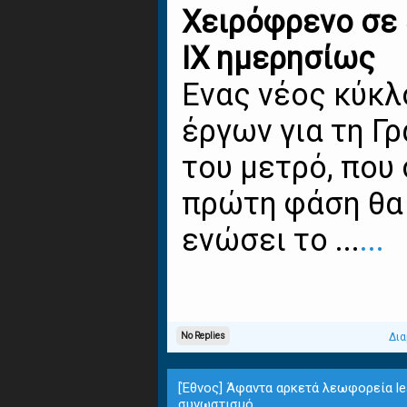
Χειρόφρενο σε 
ΙΧ ημερησίως
Ενας νέος κύκλ
έργων για τη Γ
του μετρό, που
πρώτη φάση θα
ενώσει το ...
...
No Replies
Δια
[Έθνος] Άφαντα αρκετά λεωφορεία le
συνωστισμό