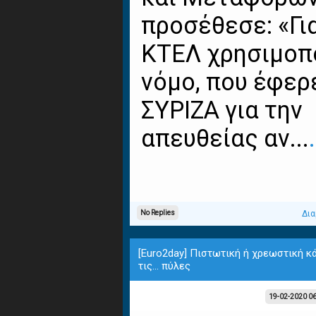
προσέθεσε: «Γι
ΚΤΕΛ χρησιμοπ
νόμο, που έφερ
ΣΥΡΙΖΑ για την
απευθείας αν...
.
No Replies
Δια
[Euro2day] Πιστωτική ή χρεωστική κά
τις... πύλες
19-02-2020 0