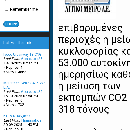
Remember me
επιβαρυμένες
περιοχές η μεί
Latest Threads
κυκλοφορίας κ
Iveco Urbanway 18 CNG
Last Post:
Apaleutos25
53.000 αυτοκίν
18-10-2025 07:37 PM
» Replies: 4
ημερησίως καθ
» Views: 4862
η μείωση των
Mercedes-Benz O405GN2
Ε.Λ...
Last Post:
Apaleutos25
εκπομπών CO2 
15-10-2025 07:54 PM
» Replies: 0
» Views: 732
318 τόνους
ΚΤΕΛ Ν. Κοζάνης
Last Post:
Thanasakos
20-09-2025 11:40 PM
» Replies: 18