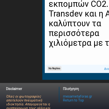
εκπομπών CO2.
Transdev και η A
καλύπτουν τα
περισσότερα
χιλιόμετρα με τ.
No Replies
Δια
Disclaimer
Πλοήγηση
Όλες οι φωτογραφίες
mesametaforas.gr
αποτελούν πνευματική
Return to Top
ιδιοκτησία. Απαγορεύεται η
αναπαραγωγη τους αλλα και