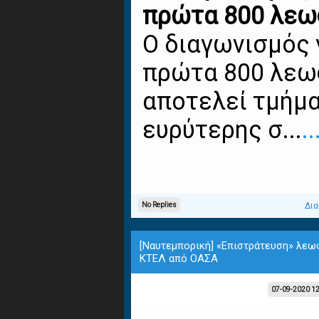
πρώτα 800 λεω
Ο διαγωνισμός 
πρώτα 800 λεω
αποτελεί τμήμα
ευρύτερης σ...
..
No Replies
Δια
[Ναυτεμπορική] «Επιστράτευση» λε
ΚΤΕΛ από ΟΑΣΑ
07-09-2020 1