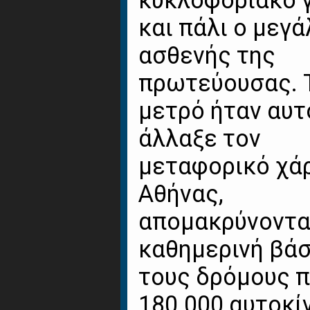
κυκλοφοριακό γ
και πάλι ο μεγ
ασθενής της
πρωτεύουσας. 
μετρό ήταν αυτ
άλλαξε τον
μεταφορικό χά
Αθήνας,
απομακρύνοντα
καθημερινή βά
τους δρόμους 
180.000 αυτοκί