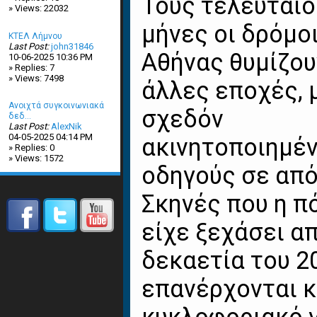
Τους τελευταίο
» Views: 22032
μήνες οι δρόμο
ΚΤΕΛ Λήμνου
Last Post:
john31846
Αθήνας θυμίζου
10-06-2025 10:36 PM
» Replies: 7
» Views: 7498
άλλες εποχές, μ
Ανοιχτά συγκοινωνιακά
σχεδόν
δεδ...
Last Post:
AlexNik
04-05-2025 04:14 PM
ακινητοποιημέν
» Replies: 0
» Views: 1572
οδηγούς σε απ
Σκηνές που η π
είχε ξεχάσει α
δεκαετία του 2
επανέρχονται κ