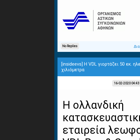
No Replies
Δια
[insideevs] Η VDL γιορτάζει 50 εκ. ηλ
χιλιόμετρα
16-02-2020 04:43
Η ολλανδική
κατασκευαστικ
εταιρεία λεωφ