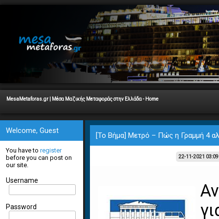
MesaMetaforas.gr | Μέσα Μαζικής Μεταφοράς στην Ελλάδα - Home
Welcome, Guest
[Το Βήμα] Μετρό – Πώς η Γραμμή 4 α
You have to
register
before you can post on
22-11-2021 03:0
our site.
Username
Α
γι
Password