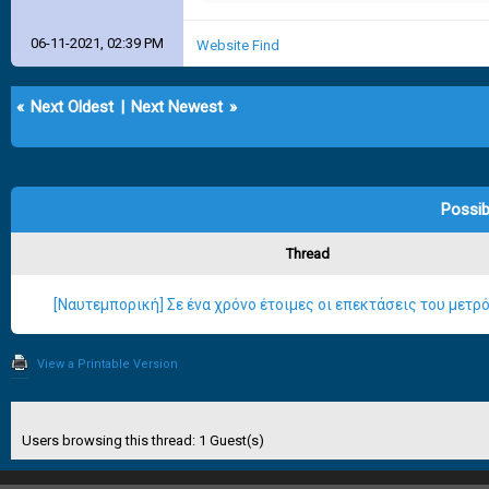
06-11-2021, 02:39 PM
Website
Find
«
Next Oldest
|
Next Newest
»
Possib
Thread
[Ναυτεμπορική] Σε ένα χρόνο έτοιμες οι επεκτάσεις του μετρ
View a Printable Version
Users browsing this thread: 1 Guest(s)