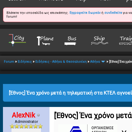
Βλέπετε την ιστοσελίδα ως επισκέπτης.
Εγγραφείτε δωρεάν
ή
συνδεθείτε
για ν
forum!
»
»
»
»
Forum
Ειδήσεις
Ειδήσεις - Αθήνα & Θεσσαλονίκη
Αθήνα
[Έθνος] Ένα χρόν
age
[Έθνος] Ένα χρόνο μετά η τηλεματική στα ΚΤΕΛ αγνοε
AlexNik
[Έθνος] Ένα χρόνο μετ
Administrator