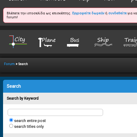
Βλέπετε την ιστοσελίδα ως επισκέπτης.
Εγγραφείτε δωρεάν
ή
συνδεθείτε
για ν
forum!
»
Forum
Search
Search
Search by Keyword
search entire post
search titles only