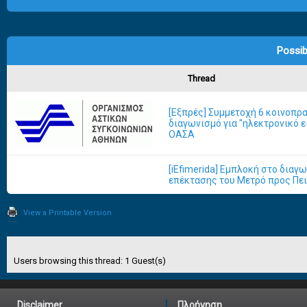
Possib
Thread
[Eξπρές] Συμμετοχή 6 κοινοπρ
διαγωνισμό για "ηλεκτρονικό ε
ΟΑΣΑ
[iEfimerida] Εμπλοκή στο διαγ
επέκτασης του Μετρό προς Πε
View a Printable Version
Users browsing this thread: 1 Guest(s)
Disclaimer
Πλοήγηση