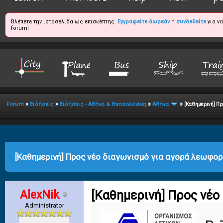
Βλέπετε την ιστοσελίδα ως επισκέπτης.
Εγγραφείτε δωρεάν
ή
συνδεθείτε
για ν
forum!
»
»
»
»
Forum
Ειδήσεις
Ειδήσεις - Αθήνα & Θεσσαλονίκη
Αθήνα
[Καθημερινή] Πρ
age
[Καθημερινή] Προς νέο διαγωνισμό για αγορά λεωφο
AlexNik
[Καθημερινή] Προς νέο
Administrator