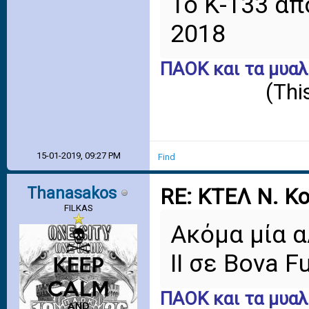
Το Κ-133 από
2018
ΠΑΟΚ και τα μυαλ
(Thi
15-01-2019, 09:27 PM
Find
Thanasakos
RE: ΚΤΕΛ Ν. Κ
FILKAS
Ακόμα μία α
II σε Bova 
ΠΑΟΚ και τα μυαλ