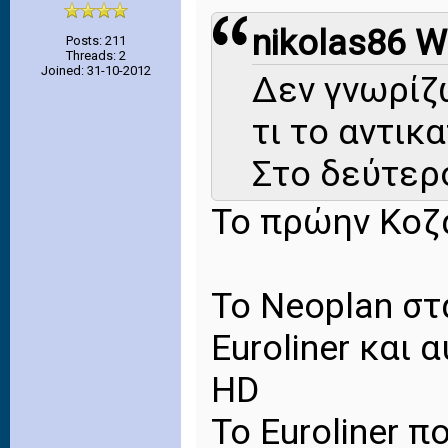
nikolas86 W
Posts: 211
Threads: 2
Joined: 31-10-2012
Δεν γνωρίζ
τι το αντικ
Στο δεύτερ
Το πρώην Κοζ
Το Νeoplan στ
Euroliner και
HD
Το Euroliner π