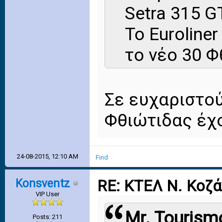
Setra 315 G
Το Euroline
το νέο 30 Φ
Σε ευχαριστού
Φθιώτιδας έχ
24-08-2015, 12:10 AM
Find
Konsventz
RE: ΚΤΕΛ Ν. Κοζ
VIP User
Mr. Tourism
Posts: 211