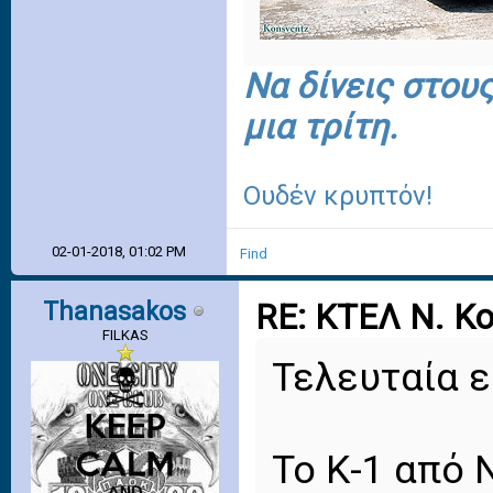
Να δίνεις στου
μια τρίτη.
Ουδέν κρυπτόν!
02-01-2018, 01:02 PM
Find
Thanasakos
RE: ΚΤΕΛ Ν. Κ
FILKAS
Τελευταία ε
Το Κ-1 από 