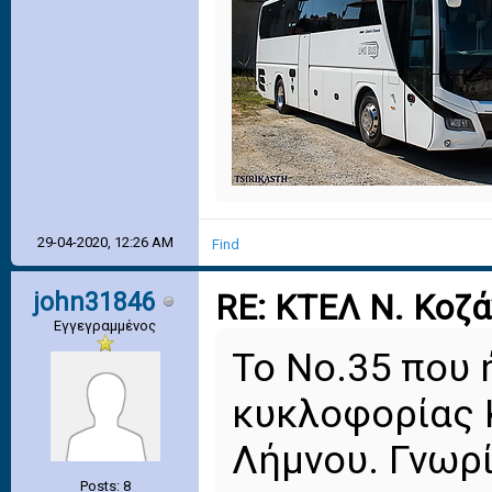
29-04-2020, 12:26 AM
Find
john31846
RE: ΚΤΕΛ Ν. Κοζ
Εγγεγραμμένος
Το Νο.35 που 
κυκλοφορίας 
Λήμνου. Γνωρί
Posts: 8