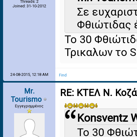
Threads: 2
Joined: 31-10-2012
Σε ευχαριστ
Φθιώτιδας 
Το 30 Φθιώτιδα
Τρικαλων το S
24-08-2015, 12:18 AM
Find
Mr.
RE: ΚΤΕΛ Ν. Κοζ
Tourismo
Εγγεγραμμένος
Konsventz W
Το 30 Φθιώτ