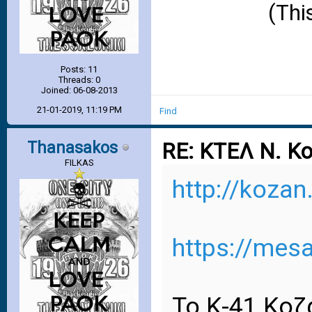
(Thi
Posts: 11
Threads: 0
Joined: 06-08-2013
21-01-2019, 11:19 PM
Find
Thanasakos
RE: ΚΤΕΛ Ν. Κ
FILKAS
http://kozan
https://mesa
Το Κ-41 Κοζ