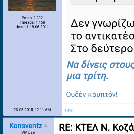
Posts: 2.232
Δεν γνωρίζω
Threads: 1.158
Joined: 18-06-2011
το αντικατέ
Στο δεύτερο
Να δίνεις στου
μια τρίτη.
Ουδέν κρυπτόν!
23-08-2015, 12:11 AM
Find
Konsventz
RE: ΚΤΕΛ Ν. Κοζ
VIP User