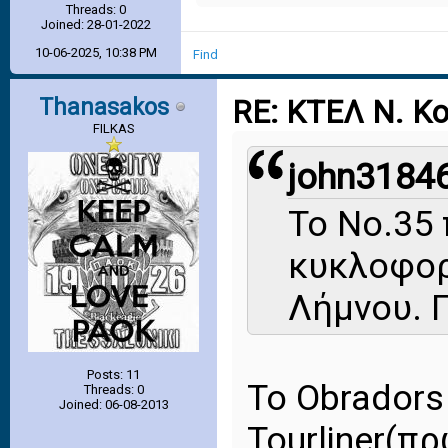
Threads: 0
Joined: 28-01-2022
10-06-2025, 10:38 PM
Find
Thanasakos
RE: ΚΤΕΛ Ν. Κ
FILKAS
john31846
Το Νο.35
κυκλοφορ
Λήμνου. 
Posts: 11
Το Obradors
Threads: 0
Joined: 06-08-2013
Tourliner(π