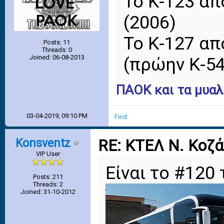
Το Κ-123 από
(2006)
Το Κ-127 απ
Posts: 11
Threads: 0
Joined: 06-08-2013
(πρώην Κ-5
ΠΑΟΚ και τα μυαλ
03-04-2019, 09:10 PM
Find
Konsventz
RE: ΚΤΕΛ Ν. Κοζ
VIP User
Είναι το #120
Posts: 211
Threads: 2
Joined: 31-10-2012