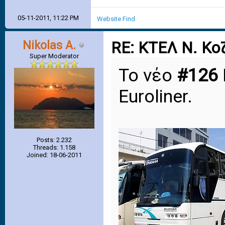
05-11-2011, 11:22 PM
Website
Find
Nikolas A.
RE: ΚΤΕΛ Ν. Κο
Super Moderator
Το νέο
#126
Euroliner.
Posts: 2.232
Threads: 1.158
Joined: 18-06-2011