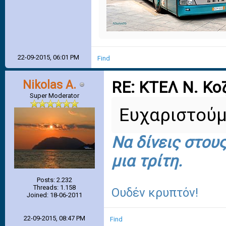
22-09-2015, 06:01 PM
Find
Nikolas A.
RE: ΚΤΕΛ Ν. Κο
Super Moderator
Ευχαριστού
Να δίνεις στου
μια τρίτη.
Posts: 2.232
Threads: 1.158
Ουδέν κρυπτόν!
Joined: 18-06-2011
22-09-2015, 08:47 PM
Find