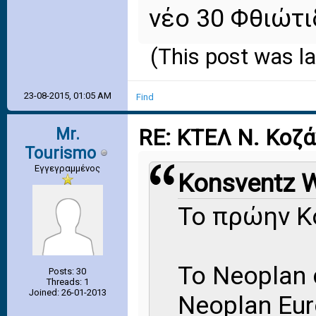
νέο 30 Φθιώτι
(This post was l
23-08-2015, 01:05 AM
Find
Mr.
RE: ΚΤΕΛ Ν. Κοζ
Tourismo
Εγγεγραμμένος
Konsventz W
Το πρώην Κ
Το Νeoplan
Posts: 30
Threads: 1
Joined: 26-01-2013
Neoplan Eur