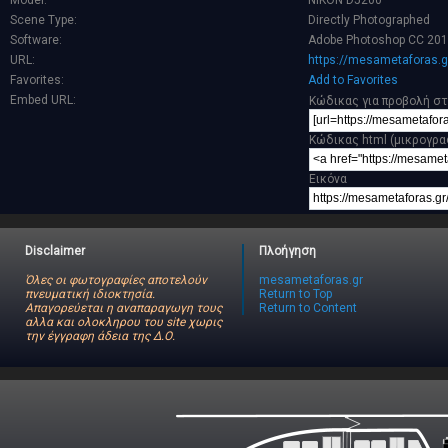
Model:
NIKON D5200
Scene Type:
Directly Photographed
Software:
Adobe Photoshop CC 201
URL:
https://mesametaforas.g
Favorites:
Add to Favorites
Embed URL:
Κώδικας για προβολή στ
Κώδικας html (μικρογρα
Εικόνα
Disclaimer
Πλοήγηση
Όλες οι φωτογραφίες αποτελούν
mesametaforas.gr
πνευματική ιδιοκτησία.
Return to Top
Απαγορεύεται η αναπαραγωγη τους
Return to Content
αλλα και ολοκληρου του site χωρις
την έγγραφη άδεια της Δ.Ο.