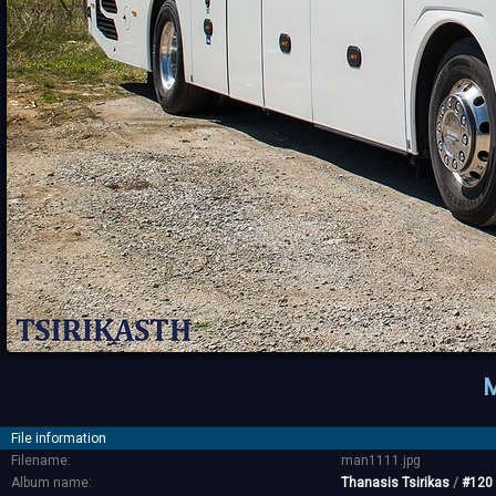
M
File information
Filename:
man1111.jpg
Album name:
Thanasis Tsirikas
/
#120