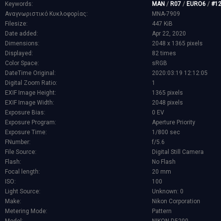
Keywords:
MAN
/
R07
/
EURO6
/
#1
Αναγνωριστικό Κυκλοφορίας:
MNA-7909
Filesize:
447 KiB
Date added:
Apr 22, 2020
Dimensions:
2048 x 1365 pixels
Displayed:
82 times
Color Space:
sRGB
DateTime Original:
2020:03:19 12:12:05
Digital Zoom Ratio:
1
EXIF Image Height:
1365 pixels
EXIF Image Width:
2048 pixels
Exposure Bias:
0 EV
Exposure Program:
Aperture Priority
Exposure Time:
1/800 sec
FNumber:
f/5.6
File Source:
Digital Still Camera
Flash:
No Flash
Focal length:
20 mm
ISO:
100
Light Source:
Unknown: 0
Make:
Nikon Corporation
Metering Mode:
Pattern