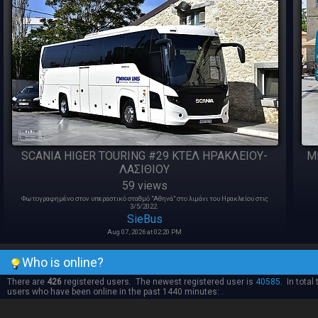
SCANIA HIGER TOURING #29 ΚΤΕΛ ΗΡΑΚΛΕΙΟΥ-
M
ΛΑΣΙΘΙΟΥ
59 views
Φωτογραφημένο στον υπεραστικό σταθμό "Αθηνά" στο λιμάνι του Ηρακλείου στις
3/5/2022.
SieBus
Aug 07, 2026 at 02:20 PM
Who is online?
There are
426
registered users. The newest registered user is
40585
. In total
users who have been online in the past 1440 minutes: .