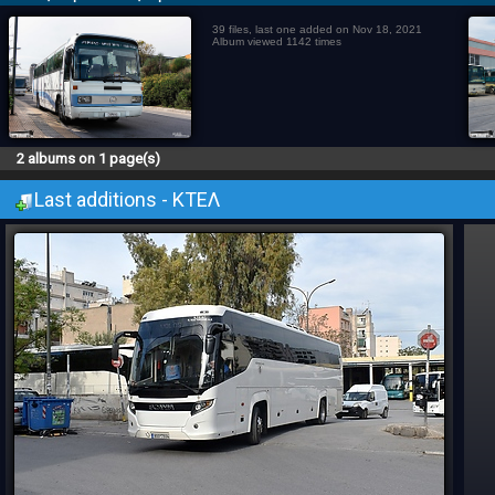
39 files, last one added on Nov 18, 2021
Album viewed 1142 times
2 albums on 1 page(s)
Last additions - ΚΤΕΛ