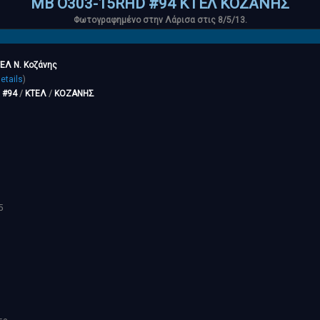
MB O303-15RHD #94 ΚΤΕΛ ΚΟΖΑΝΗΣ
Φωτογραφημένο στην Λάρισα στις 8/5/13.
ΕΛ Ν. Κοζάνης
etails
)
/
#94
/
ΚΤΕΛ
/
ΚΟΖΑΝΗΣ
5