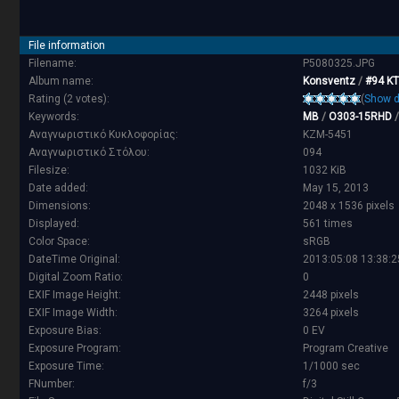
File information
Filename:
P5080325.JPG
Album name:
Konsventz
/
#94 ΚΤ
Rating (2 votes):
(
Show d
Keywords:
MB
/
O303-15RHD
Αναγνωριστικό Κυκλοφορίας:
KZM-5451
Αναγνωριστικό Στόλου:
094
Filesize:
1032 KiB
Date added:
May 15, 2013
Dimensions:
2048 x 1536 pixels
Displayed:
561 times
Color Space:
sRGB
DateTime Original:
2013:05:08 13:38:2
Digital Zoom Ratio:
0
EXIF Image Height:
2448 pixels
EXIF Image Width:
3264 pixels
Exposure Bias:
0 EV
Exposure Program:
Program Creative
Exposure Time:
1/1000 sec
FNumber:
f/3