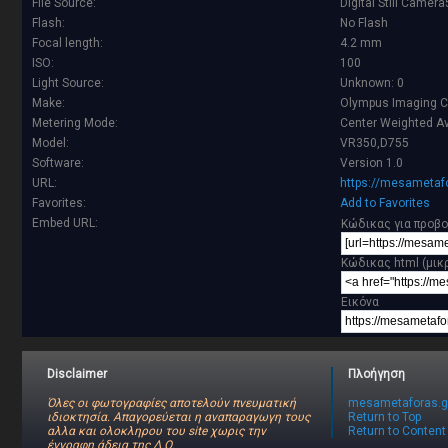
File Source:
Digital Still Camer
Flash:
No Flash
Focal length:
4.2 mm
ISO:
100
Light Source:
Unknown: 0
Make:
Olympus Imaging C
Metering Mode:
Center Weighted A
Model:
VR350,D755
Software:
Version 1.0
URL:
https://mesametafo
Favorites:
Add to Favorites
Embed URL:
Κώδικας για προβο
Κώδικας html (μικ
Εικόνα
Disclaimer
Πλοήγηση
Όλες οι φωτογραφίες αποτελούν πνευματική
mesametaforas.g
ιδιοκτησία. Απαγορεύεται η αναπαραγωγη τους
Return to Top
αλλα και ολοκληρου του site χωρις την
Return to Content
έγγραφη άδεια της Δ.Ο.