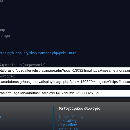
a53
orp.
verage
ras.gr/busgallery/displayimage.php?pid=13032
λή στο forum (μικρογραφία)
ρογραφία)
Φωτογραφικές συλλογές
r
Airplane Gallery
Bus Gallery
Ship Gallery
Train Gallery