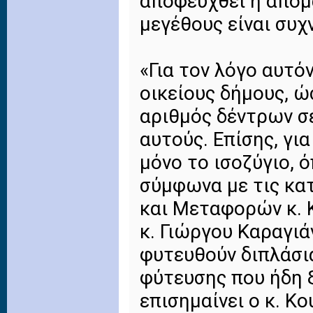
αποφευχθεί η απομ
μεγέθους είναι συχ
«Για τον λόγο αυτό
οικείους δήμους, ώ
αριθμός δέντρων σ
αυτούς. Επίσης, γι
μόνο το ισοζύγιο, 
σύμφωνα με τις κα
και Μεταφορών κ. 
κ. Γιώργου Καραγιά
φυτευθούν διπλάσι
φύτευσης που ήδη 
επισημαίνει ο κ. Κ