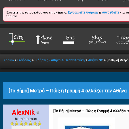
Βλέπετε την ιστοσελίδα ως επισκέπτης.
Εγγραφείτε δωρεάν
ή
συνδεθείτε
για ν
forum!
»
»
»
»
Forum
Ειδήσεις
Ειδήσεις - Αθήνα & Θεσσαλονίκη
Αθήνα
[Το Βήμα] Μετρό
age
[Το Βήμα] Μετρό – Πώς η Γραμμή 4 αλλάζει την Αθήνα
AlexNik
[Το Βήμα] Μετρό – Πώς η Γραμμή 4 αλλάζει 
Administrator