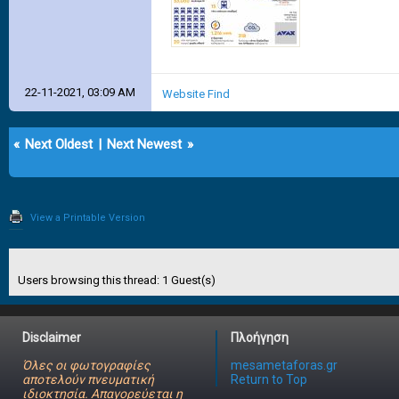
22-11-2021, 03:09 AM
Website
Find
«
Next Oldest
|
Next Newest
»
View a Printable Version
Users browsing this thread: 1 Guest(s)
Disclaimer
Πλοήγηση
Όλες οι φωτογραφίες
mesametaforas.gr
αποτελούν πνευματική
Return to Top
ιδιοκτησία. Απαγορεύεται η