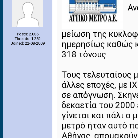
Αν
μείωση της κυκλοφ
Posts: 2.086
Threads: 1.282
ημερησίως καθώς κ
Joined: 22-08-2009
318 τόνους
Τους τελευταίους μ
άλλες εποχές, με Ι
σε απόγνωση. Σκηνέ
δεκαετία του 2000
γίνεται και πάλι ο
μετρό ήταν αυτό π
Αθήνας, απομακρύν