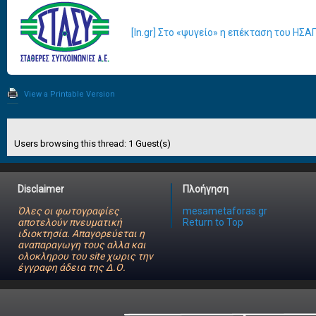
[In.gr] Στο «ψυγείο» η επέκταση του ΗΣΑ
View a Printable Version
Users browsing this thread: 1 Guest(s)
Disclaimer
Πλοήγηση
Όλες οι φωτογραφίες
mesametaforas.gr
αποτελούν πνευματική
Return to Top
ιδιοκτησία. Απαγορεύεται η
αναπαραγωγη τους αλλα και
ολοκληρου του site χωρις την
έγγραφη άδεια της Δ.Ο.