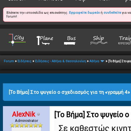
Βλέπετε την ιστοσελίδα ως επισκέπτης.
Εγγραφείτε δωρεάν
ή
συνδεθείτε
για ν
forum!
»
»
»
»
Forum
Ειδήσεις
Ειδήσεις - Αθήνα & Θεσσαλονίκη
Αθήνα
[Το Βήμα] Στο ψυ
age
[Το Βήμα] Στο ψυγείο ο σχεδιασμός για τη «γραμμή 4»
AlexNik
[Το Βήμα] Στο ψυγείο ο
Administrator
Σε καθεστώς κινητ