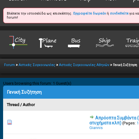
Βλέπετε την ιστοσελίδα ως επισκέπτης.
Εγγραφείτε δωρεάν
ή
συνδεθείτε
για ν
forum!
»
»
»
Forum
Αστικές Συγκοινωνίες
Αστικές Συγκοινωνίες Αθηνών
Γενική Συζήτηση
Users browsing this forum: 1 Guest(s)
Γενική Συζήτηση
Thread
/
Author
Απρόοπτα Συμβάντα (
15 Vote(s) - 3 out of 5 in Average
1
2
3
4
5
ατυχήματα κλπ)
(Pages:
1
Giannis