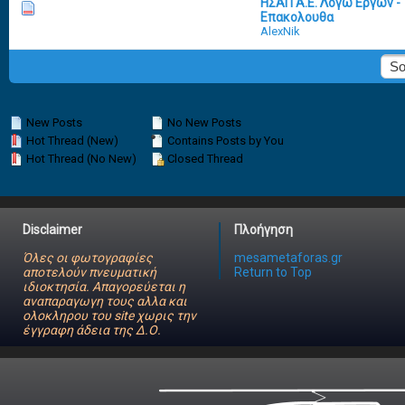
ΗΣΑΠ Α.Ε. Λογω Εργων - 
12 Vote(s) - 3.5 out of 5 in Average
1
2
3
4
5
Επακολουθα
AlexNik
New Posts
No New Posts
Hot Thread (New)
Contains Posts by You
Hot Thread (No New)
Closed Thread
Disclaimer
Πλοήγηση
Όλες οι φωτογραφίες
mesametaforas.gr
αποτελούν πνευματική
Return to Top
ιδιοκτησία. Απαγορεύεται η
αναπαραγωγη τους αλλα και
ολοκληρου του site χωρις την
έγγραφη άδεια της Δ.Ο.