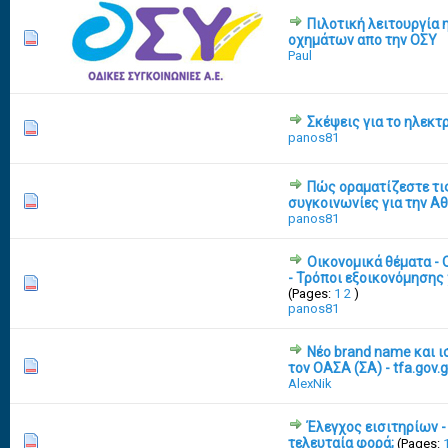
Πιλοτική λειτουργία
0 Vote(s) - 0 out of 5 in Average
1
2
3
4
5
οχημάτων απο την ΟΣΥ
Paul
Σκέψεις για το ηλεκτ
0 Vote(s) - 0 out of 5 in Average
1
2
3
4
5
panos81
Πώς οραματίζεστε τις
0 Vote(s) - 0 out of 5 in Average
1
2
3
4
5
συγκοινωνίες για την Αθ
panos81
Οικονομικά θέματα - 
- Τρόποι εξοικονόμησης
10 Vote(s) - 3 out of 5 in Average
1
2
3
4
5
(Pages:
1
2
)
panos81
Νέο brand name και 
0 Vote(s) - 0 out of 5 in Average
1
2
3
4
5
τον ΟΑΣΑ (ΣΑ) - tfa.gov.g
AlexNik
Έλεγχος εισιτηρίων -
2 Vote(s) - 1 out of 5 in Average
1
2
3
4
5
τελευταία φορά;
(Pages: