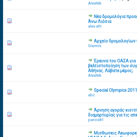
AlexNik
Νέα δρομολόγια προα
0 Vote(s) - 0 out of 5 in Average
1
2
3
4
5
Άνω Λιόσια
alex.ath
Αρχείο δρομολογίων
3 Vote(s) - 3 out of 5 in Average
1
2
3
4
5
Giannis
Έρευνα του ΟΑΣΑ για 
βελτιστοποίηση των συ
5 Vote(s) - 3.6 out of 5 in Average
1
2
3
4
5
Αθήνας. Λάβατε μέρος;
AlexNik
Special Olympics 201
13 Vote(s) - 2.23 out of 5 in Average
1
2
3
4
5
abc
Άρνηση αγοράς εισιτη
4 Vote(s) - 2.5 out of 5 in Average
1
2
3
4
5
διαμαρτυρίας για τις απε
panos81
Μισθωσεις Λεωφορει