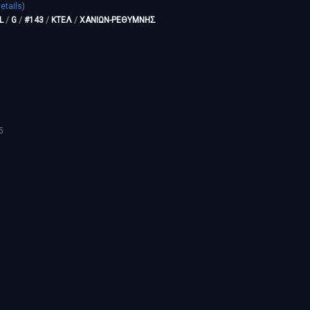
etails
)
L
/
G
/
#143
/
ΚΤΕΛ
/
ΧΑΝΙΩΝ-ΡΕΘΥΜΝΗΣ
5