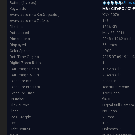
Rating (1 votes):
(
Show d
Keywords:
MB
/
CITARO
/
C1-F
Αναγνωριστικό Κυκλοφορίας:
XNX-5070
Αναγνωριστικό Στόλου:
143
Filesize:
1816 KiB
Date added:
May 28, 2016
Dimensions:
2048 x 1362 pixels
Displayed:
66 times
Color Space:
sRGB
DateTime Original:
2015:07:09 19:11:0
Digital Zoom Ratio:
1
EXIF Image Height:
1362 pixels
EXIF Image Width:
2048 pixels
Exposure Bias:
-0.33 EV
Exposure Program:
Aperture Priority
Exposure Time:
1/320 sec
FNumber:
f/6.3
File Source:
Digital Still Camera
Flash:
No Flash
Focal length:
25 mm
ISO:
100
Light Source:
Unknown: 0