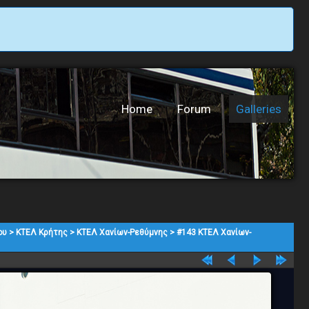
Home
Forum
Galleries
ου
>
ΚΤΕΛ Κρήτης
>
ΚΤΕΛ Χανίων-Ρεθύμνης
>
#143 ΚΤΕΛ Χανίων-