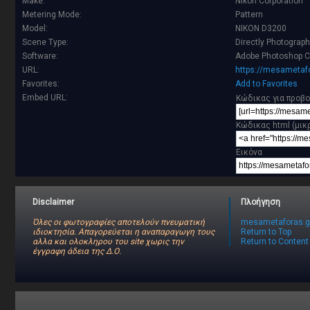
Make:
Nikon Corporation
Metering Mode:
Pattern
Model:
NIKON D3200
Scene Type:
Directly Photograp
Software:
Adobe Photoshop C
URL:
https://mesametafo
Favorites:
Add to Favorites
Embed URL:
Κώδικας για προβο
Κώδικας html (μικ
Εικόνα
Disclaimer
Πλοήγηση
Όλες οι φωτογραφίες αποτελούν πνευματική
mesametaforas.g
ιδιοκτησία. Απαγορεύεται η αναπαραγωγη τους
Return to Top
αλλα και ολοκληρου του site χωρις την
Return to Content
έγγραφη άδεια της Δ.Ο.