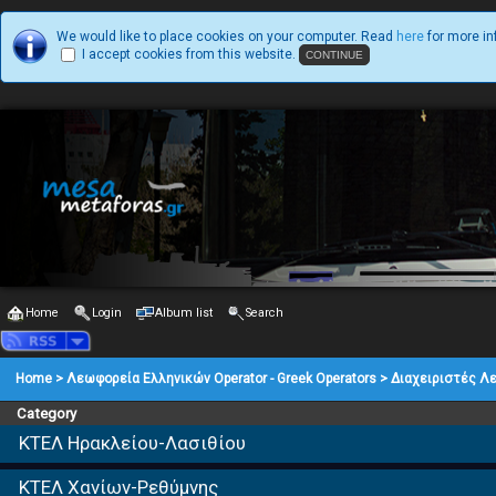
We would like to place cookies on your computer. Read
here
for more in
I accept cookies from this website.
Home
Login
Album list
Search
Home
>
Λεωφορεία Ελληνικών Operator - Greek Operators
>
Διαχειριστές Λ
Category
ΚΤΕΛ Ηρακλείου-Λασιθίου
ΚΤΕΛ Χανίων-Ρεθύμνης