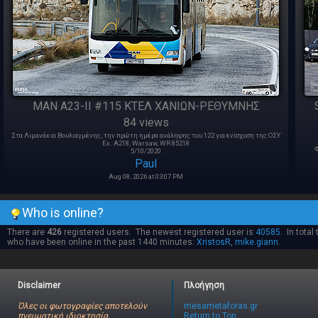
MAN A23-II #115 ΚΤΕΛ ΧΑΝΙΩΝ-ΡΕΘΥΜΝΗΣ
84 views
Στα Λιμανάκια Βουλιαγμένης, την πρώτη ημέρα ανάληψης του 122 για ενίσχυση της ΟΣΥ
Ex. A218, Warsaw, WR 85218
Φ
5/10/2020
Paul
Aug 08, 2026 at 03:07 PM
Who is online?
There are
426
registered users. The newest registered user is
40585
. In total
who have been online in the past 1440 minutes:
XristosR
,
mike.giann
.
Disclaimer
Πλοήγηση
Όλες οι φωτογραφίες αποτελούν
mesametaforas.gr
πνευματική ιδιοκτησία.
Return to Top