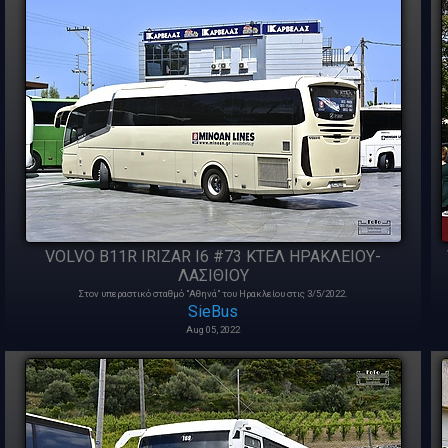
VOLVO B11R IRIZAR Ι6 #73 ΚΤΕΛ ΗΡΑΚΛΕΙΟΥ-
ΛΑΣΙΘΙΟΥ
Στον υπεραστικό σταθμό "Αθηνά" του Ηρακλείου στις 3/5/2022.
SieBus
Aug 05, 2022