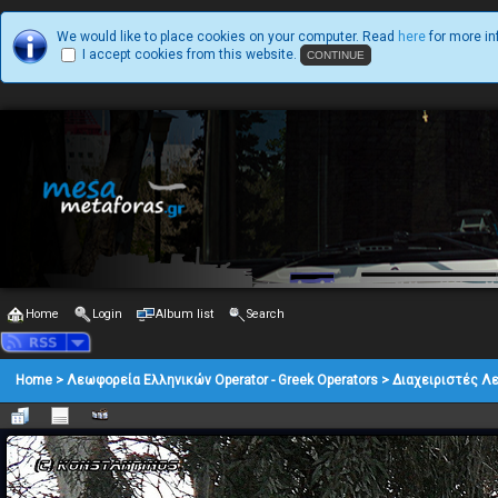
We would like to place cookies on your computer. Read
here
for more in
I accept cookies from this website.
Home
Login
Album list
Search
Home
>
Λεωφορεία Ελληνικών Operator - Greek Operators
>
Διαχειριστές Λ