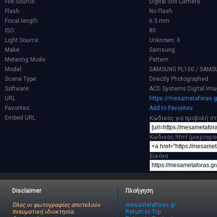
File Source:
Digital Still Camera
Flash:
No Flash
Focal length:
6.3 mm
ISO:
80
Light Source:
Unknown: 0
Make:
Samsung
Metering Mode:
Pattern
Model:
SAMSUNG PL100 / SAMSU
Scene Type:
Directly Photographed
Software:
ACD Systems Digital Ima
URL:
https://mesametaforas.g
Favorites:
Add to Favorites
Embed URL:
Κώδικας για προβολή στ
Κώδικας html (μικρογρα
Εικόνα
Disclaimer
Πλοήγηση
Όλες οι φωτογραφίες αποτελούν
mesametaforas.gr
πνευματική ιδιοκτησία.
Return to Top