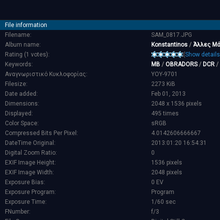
File information
Filename:
SAM_0817.JPG
Album name:
Konstantinos
/
Άλλες Μ
Rating (1 votes):
(
Show details
Keywords:
MB
/
OBRADORS
/
DCR
/
Αναγνωριστικό Κυκλοφορίας:
YOY-9701
Filesize:
2273 KiB
Date added:
Feb 01, 2013
Dimensions:
2048 x 1536 pixels
Displayed:
495 times
Color Space:
sRGB
Compressed Bits Per Pixel:
4.0142606666667
DateTime Original:
2013:01:20 16:54:31
Digital Zoom Ratio:
0
EXIF Image Height:
1536 pixels
EXIF Image Width:
2048 pixels
Exposure Bias:
0 EV
Exposure Program:
Program
Exposure Time:
1/60 sec
FNumber:
f/3