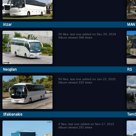
Irizar
MAN
29 files, last one added on Dec 29, 2019
Album viewed 368 times
Neoplan
RS
54 files, last one added on Jan 22, 2020
Album viewed 335 times
Sfakianakis
Tem
4 files, last one added on Nov 17, 2015
Album viewed 201 times