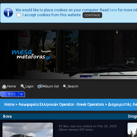
We would like to place cookies on your computer. Read
here
for more in
I accept cookies from this website.
Home
Login
Album list
Search
Home
>
Λεωφορεία Ελληνικών Operator - Greek Operators
>
Διαχειριστές Λ
Bova
Drog
45 files, last one added on Feb 16, 2020
Album viewed 405 times