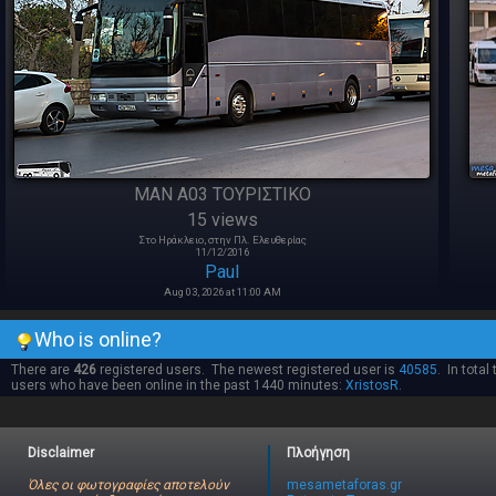
MAN A03 TOΥΡΙΣΤΙΚΟ
15 views
Στο Ηράκλειο, στην Πλ. Ελευθερίας
11/12/2016
Paul
Aug 03, 2026 at 11:00 AM
Who is online?
There are
426
registered users. The newest registered user is
40585
. In total
users who have been online in the past 1440 minutes:
XristosR
.
Disclaimer
Πλοήγηση
Όλες οι φωτογραφίες αποτελούν
mesametaforas.gr