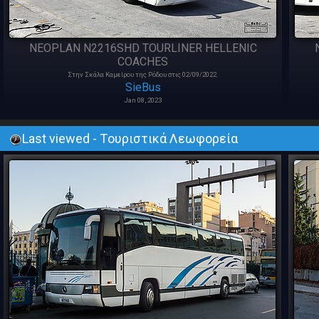
NEOPLAN N2216SHD TOURLINER HELLENIC
COACHES
Στην Σκάλα Καμείρου της Ρόδου στις 02/09/2022.
SieBus
Jan 08, 2023
Last viewed - Tουριστικά Λεωφορεία