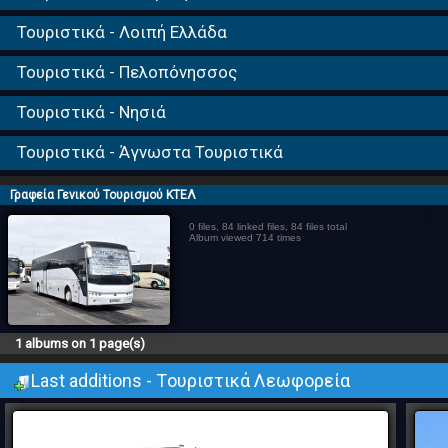
Τουριστικά - Λοιπή Ελλάδα
Τουριστικά - Πελοπόνησσος
Τουριστικά - Νησιά
Τουριστικά - Άγνωστα Τουριστικά
Γραφεία Γενικού Τουρισμού ΚΤΕΛ
0 files, 84 linked files, 84 files total
Album viewed 714 times
1 albums on 1 page(s)
Last additions - Tουριστικά Λεωφορεία