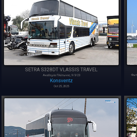
SETRA S328DT VLASSIS TRAVEL
Φωτ
Ακαδημία Πλάτωνος, 9/3/23
Konsventz
Oct 25, 2025