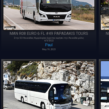
MAN R08 EURO 6 FL #49 PAPADAKIS TOURS
N
Στην ΕΟ Λευκάδας Αμφιλοχίας έχοντας αφήσει την Λευκάδα μόλις
6/5/2022
Paul
May 19, 2023