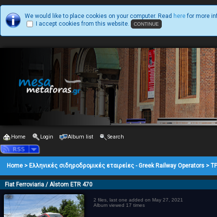
We would like to place cookies on your computer. Read
here
for more in
I accept cookies from this website.
Home
Login
Album list
Search
Home
>
Ελληνικές σιδηροδρομικές εταιρείες - Greek Railway Operators
>
Τ
Fiat Ferroviaria / Alstom ETR 470
2 files, last one added on May 27, 2021
Album viewed 17 times