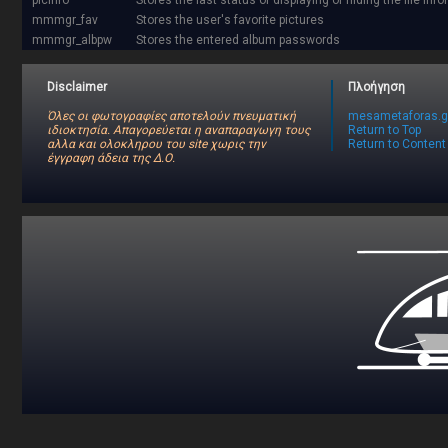
picinfo
Stores the last status of displaying or hiding the file inf
mmmgr_fav
Stores the user's favorite pictures
mmmgr_albpw
Stores the entered album passwords
Disclaimer
Πλοήγηση
Όλες οι φωτογραφίες αποτελούν πνευματική
mesametaforas.g
ιδιοκτησία. Απαγορεύεται η αναπαραγωγη τους
Return to Top
αλλα και ολοκληρου του site χωρις την
Return to Content
έγγραφη άδεια της Δ.Ο.