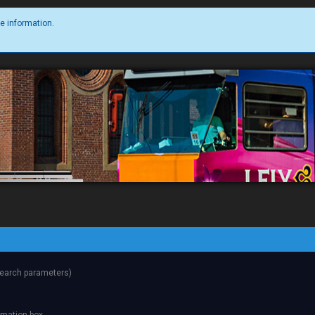
e information.
 search parameters)