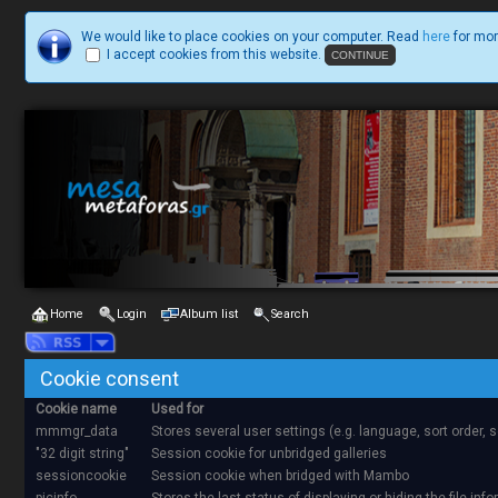
We would like to place cookies on your computer. Read
here
for mor
I accept cookies from this website.
Home
Login
Album list
Search
Cookie consent
Cookie name
Used for
mmmgr_data
Stores several user settings (e.g. language, sort order,
"32 digit string"
Session cookie for unbridged galleries
sessioncookie
Session cookie when bridged with Mambo