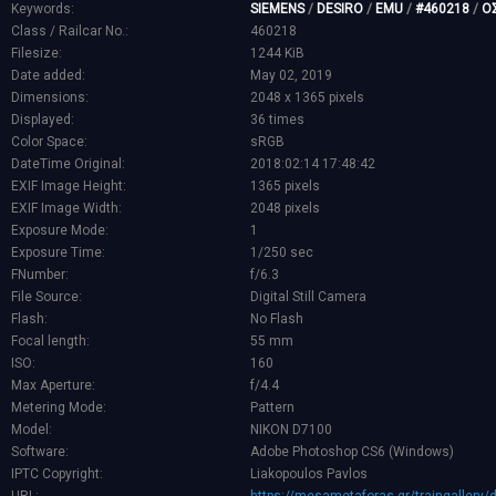
Keywords:
SIEMENS
/
DESIRO
/
EMU
/
#460218
/
Ο
Class / Railcar No.:
460218
Filesize:
1244 KiB
Date added:
May 02, 2019
Dimensions:
2048 x 1365 pixels
Displayed:
36 times
Color Space:
sRGB
DateTime Original:
2018:02:14 17:48:42
EXIF Image Height:
1365 pixels
EXIF Image Width:
2048 pixels
Exposure Mode:
1
Exposure Time:
1/250 sec
FNumber:
f/6.3
File Source:
Digital Still Camera
Flash:
No Flash
Focal length:
55 mm
ISO:
160
Max Aperture:
f/4.4
Metering Mode:
Pattern
Model:
NIKON D7100
Software:
Adobe Photoshop CS6 (Windows)
IPTC Copyright:
Liakopoulos Pavlos