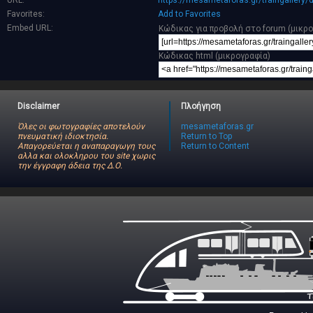
URL:
https://mesametaforas.gr/traingallery
Favorites:
Add to Favorites
Embed URL:
Κώδικας για προβολή στο forum (μικρ
Κώδικας html (μικρογραφία)
Disclaimer
Πλοήγηση
Όλες οι φωτογραφίες αποτελούν
mesametaforas.gr
πνευματική ιδιοκτησία.
Return to Top
Απαγορεύεται η αναπαραγωγη τους
Return to Content
αλλα και ολοκληρου του site χωρις
την έγγραφη άδεια της Δ.Ο.