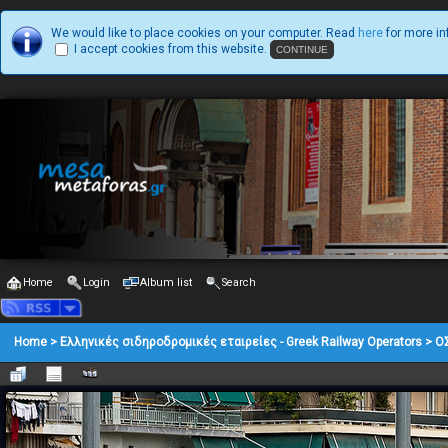
We would like to place cookies on your computer. Read
here
for more in
I accept cookies from this website.
Home
Login
Album list
Search
Home
>
Ελληνικές σιδηροδρομικές εταιρείες - Greek Railway Operators
>
Ο