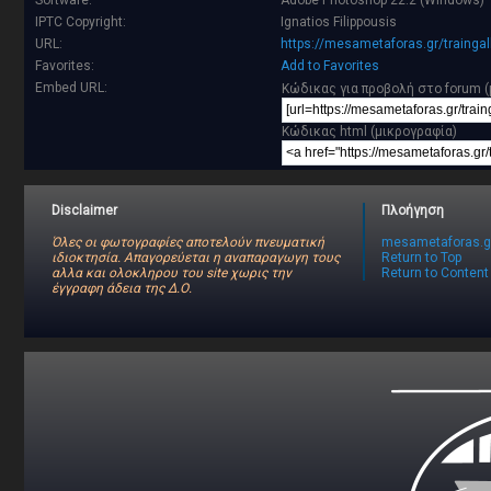
Software:
Adobe Photoshop 22.2 (Windows)
IPTC Copyright:
Ignatios Filippousis
URL:
https://mesametaforas.gr/trainga
Favorites:
Add to Favorites
Embed URL:
Κώδικας για προβολή στο forum (
Κώδικας html (μικρογραφία)
Disclaimer
Πλοήγηση
Όλες οι φωτογραφίες αποτελούν πνευματική
mesametaforas.g
ιδιοκτησία. Απαγορεύεται η αναπαραγωγη τους
Return to Top
αλλα και ολοκληρου του site χωρις την
Return to Content
έγγραφη άδεια της Δ.Ο.