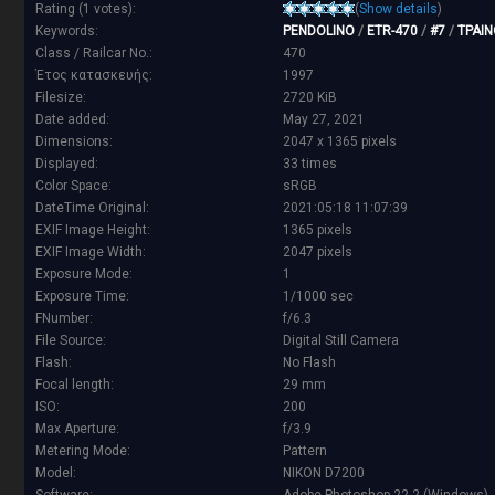
Rating (1 votes):
(
Show details
)
Keywords:
PENDOLINO
/
ETR-470
/
#7
/
ΤΡΑΙ
Class / Railcar No.:
470
Έτος κατασκευής:
1997
Filesize:
2720 KiB
Date added:
May 27, 2021
Dimensions:
2047 x 1365 pixels
Displayed:
33 times
Color Space:
sRGB
DateTime Original:
2021:05:18 11:07:39
EXIF Image Height:
1365 pixels
EXIF Image Width:
2047 pixels
Exposure Mode:
1
Exposure Time:
1/1000 sec
FNumber:
f/6.3
File Source:
Digital Still Camera
Flash:
No Flash
Focal length:
29 mm
ISO:
200
Max Aperture:
f/3.9
Metering Mode:
Pattern
Model:
NIKON D7200