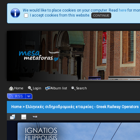
We would like to place cookies on your computer. Read
here
for mor
I accept cookies from this website.
Home
Login
Album list
Search
Home
>
Ελληνικές σιδηροδρομικές εταιρείες - Greek Railway Operators