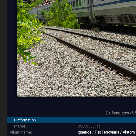
Σε δοκιμαστική 
File information
Filename:
DSC_9055.jpg
Album name:
ignatios
/
Fiat Ferroviaria / Alsto