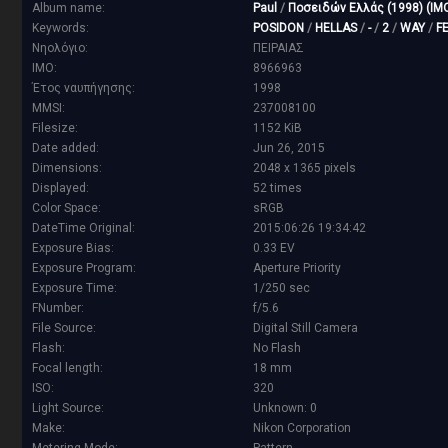
Album name:
Paul
/
Ποσειδών Ελλάς (1998) (IM
Keywords:
POSIDON
/
HELLAS
/
-
/
2
/
WAY
/
F
Νηολόγιο:
ΠΕΙΡΑΙΑΣ
IMO:
8966963
Έτος ναυπήγησης:
1998
MMSI:
237008100
Filesize:
1152 KiB
Date added:
Jun 26, 2015
Dimensions:
2048 x 1365 pixels
Displayed:
52 times
Color Space:
sRGB
DateTime Original:
2015:06:26 19:34:42
Exposure Bias:
0.33 EV
Exposure Program:
Aperture Priority
Exposure Time:
1/250 sec
FNumber:
f/5.6
File Source:
Digital Still Camera
Flash:
No Flash
Focal length:
18 mm
ISO:
320
Light Source:
Unknown: 0
Make:
Nikon Corporation