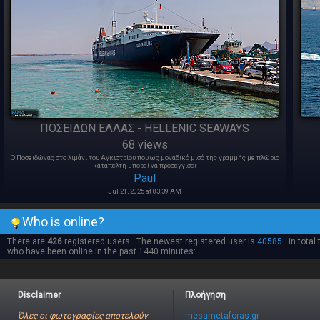
ΠΟΣΕΙΔΩΝ ΕΛΛΑΣ - HELLENIC SEAWAYS
68 views
O Ποσειδώνας στο λιμάνι του Αγκιστρίου που ως μοναδικό μισό της γραμμής με πλώριο
καταπέλτη μπορεί να προσεγγίσει
Paul
Jul 21, 2025 at 03:39 AM
Who is online?
There are
426
registered users. The newest registered user is
40585
. In total
who have been online in the past 1440 minutes: .
Disclaimer
Πλοήγηση
Όλες οι φωτογραφίες αποτελούν
mesametaforas.gr