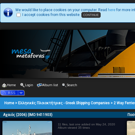
We would like to place cookies on your computer. Read
here
for more in
I accept cookies from this website.
Home
Login
Album list
Search
Home
>
Ελληνικές Πλοιοκτήτριες - Greek Shipping Companies
>
2 Way Ferrie
Αχαιός (2006) (IMO:9411903)
Ποσ
11 files, last one added on May 24, 2020
Album viewed 35 times