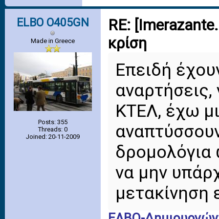
ELBO O405GN
RE: [Imerazante
κρίση
Made in Greece
Επειδή έχου
αναρτήσεις,
ΚΤΕΛ, έχω μι
Posts: 355
αναπτύσσουν
Threads: 0
Joined: 20-11-2009
δρομολόγια 
να μην υπάρ
μετακίνηση 
ΕΛΒΟ-Δημιουργών