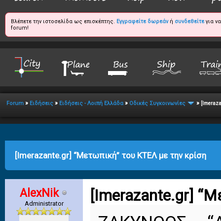
Βλέπετε την ιστοσελίδα ως επισκέπτης.
Εγγραφείτε δωρεάν
ή
συνδεθείτε
για ν
forum!
»
»
»
»
Forum
Ειδήσεις
Ειδήσεις - Λοιπή Ελλάδα
Οδικές Συγκοινωνίες
[Imeraza
age
[Imerazante.gr] “Μετωπική” του ΚΤΕΛ με την κρίση
AlexNik
[Imerazante.gr] “
Administrator