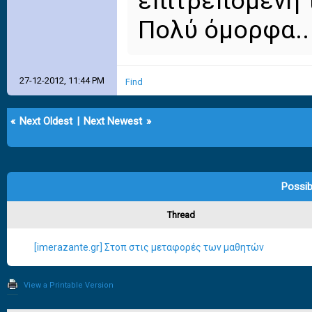
επιτρεπόμενη τ
Πολύ όμορφα.. 
27-12-2012, 11:44 PM
Find
«
Next Oldest
|
Next Newest
»
Possib
Thread
[imerazante.gr] Στοπ στις μεταφορές των μαθητών
View a Printable Version