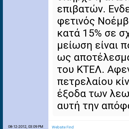
επιβατών. Ενδε
φετινός Νοέμβ
κατά 15% σε σχ
μείωση είναι π
ως αποτέλεσμα
του ΚΤΕΛ. Αφεν
πετρελαίου κί
έξοδα των λε
αυτή την απόφ
08-12-2012, 03:09 PM
Website
Find