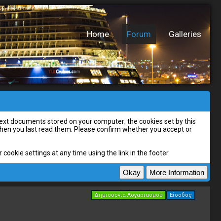
Home
Forum
Galleries
l text documents stored on your computer; the cookies set by this
 when you last read them. Please confirm whether you accept or
cookie settings at any time using the link in the footer.
Δημιουργία Λογαριασμού
Είσοδος