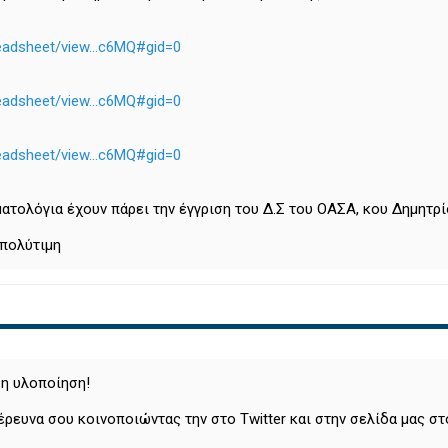
eadsheet/view...c6MQ#gid=0
eadsheet/view...c6MQ#gid=0
eadsheet/view...c6MQ#gid=0
ατολόγια έχουν πάρει την έγγριση του Δ.Σ του ΟΑΣΑ, κου Δημητρί
 πολύτιμη
 η υλοποίηση!
έρευνα σου κοινοποιώντας την στο Twitter και στην σελίδα μας στ