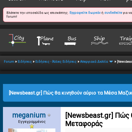
Βλέπετε την ιστοσελίδα ως επισκέπτης.
Εγγραφείτε δωρεάν
ή
συνδεθείτε
για ν
forum!
»
»
»
»
Forum
Ειδήσεις
Ειδήσεις - Άλλες Ειδήσεις
Απεργιακά Δελτία
[Newsbeas
age
[Newsbeast.gr] Πώς θα κινηθούν αύριο τα Μέσα Μαζ
meganium
[Newsbeast.gr] Πώς 
Εγγεγραμμένος
Μεταφοράς