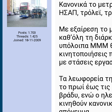
Κανονικά το μετ
ΗΣΑΠ, τρόλεϊ, τ
Με εξαίρεση το 
Posts: 1.703
καθ’όλη τη διάρκ
Threads: 1.425
Joined: 18-11-2009
υπόλοιπα ΜΜΜ θ
κινητοποιήσεις 
με στάσεις εργασ
Τα λεωφορεία τη
το πρωί έως τις 
βράδυ, ενώ ο ηλ
κινηθούν κανονικ
απόγευμα.