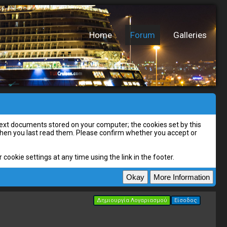
Home
Forum
Galleries
l text documents stored on your computer; the cookies set by this
 when you last read them. Please confirm whether you accept or
cookie settings at any time using the link in the footer.
Δημιουργία Λογαριασμού
Είσοδος