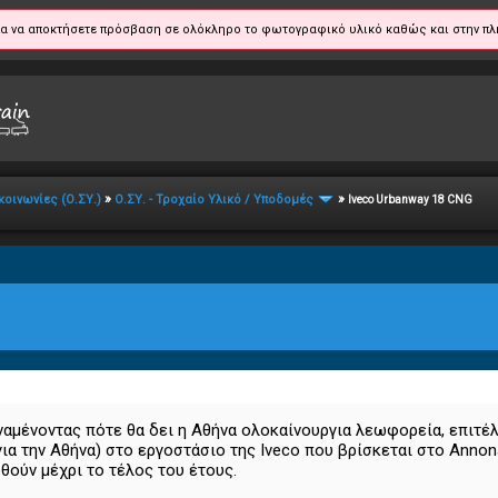
α να αποκτήσετε πρόσβαση σε ολόκληρο το φωτογραφικό υλικό καθώς και στην πλ
»
»
κοινωνίες (Ο.ΣΥ.)
Ο.ΣΥ. - Τροχαίο Υλικό / Υποδομές
Iveco Urbanway 18 CNG
ναμένοντας πότε θα δει η Αθήνα ολοκαίνουργια λεωφορεία, επιτέλ
α την Αθήνα) στο εργοστάσιο της Iveco που βρίσκεται στο Annonay
θούν μέχρι το τέλος του έτους.