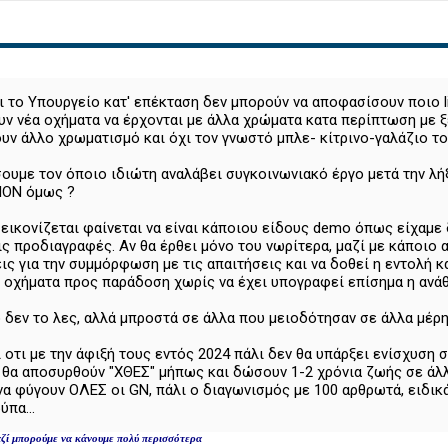
ι το Υπουργείο κατ' επέκταση δεν μπορούν να αποφασίσουν ποιο l
ν νέα οχήματα να έρχονται με άλλα χρώματα κατα περίπτωση με ξε
υν άλλο χρωματισμό και όχι τον γνωστό μπλε- κίτρινο-γαλάζιο το
ουμε τον όποιο ιδιώτη αναλάβει συγκοινωνιακό έργο μετά την λ
ΙΟΝ όμως ?
εικονίζεται φαίνεται να είναι κάποιου είδους demo όπως είχαμε 
ις προδιαγραφές. Αν θα έρθει μόνο του νωρίτερα, μαζί με κάποιο
ς για την συμμόρφωση με τις απαιτήσεις και να δοθεί η εντολή 
 οχήματα προς παράδοση χωρίς να έχει υπογραφεί επίσημα η ανά
εν το λες, αλλά μπροστά σε άλλα που μειοδότησαν σε άλλα μέρη 
 οτι με την άφιξή τους εντός 2024 πάλι δεν θα υπάρξει ενίσχυση
θα αποσυρθούν "ΧΘΕΣ" μήπως και δώσουν 1-2 χρόνια ζωής σε άλλε
να φύγουν ΟΛΕΣ οι GN, πάλι ο διαγωνισμός με 100 αρθρωτά, ειδικ
ύπα...
 μαζί μπορούμε να κάνουμε πολύ περισσότερα