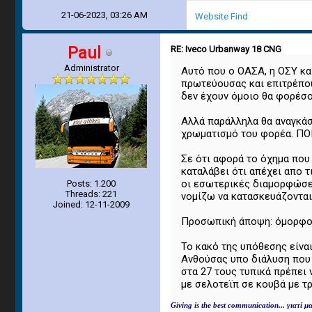
21-06-2023, 03:26 AM
Website
Find
Paul
RE: Iveco Urbanway 18 CNG
Administrator
Αυτό που ο ΟΑΣΑ, η ΟΣΥ κα
πρωτεύουσας και επιτρέπου
δεν έχουν όμοιο θα φορέσο
Αλλά παράλληλα θα αναγκάσ
χρωματισμό του φορέα. ΠΟ
Σε ότι αφορά το όχημα που 
καταλάβει ότι απέχει απο τ
οι εσωτερικές διαμορφώσει
Posts: 1.200
Threads: 221
νομίζω να κατασκευάζονται
Joined: 12-11-2009
Προσωπική άποψη: όμορφο δ
Το κακό της υπόθεσης είναι
Ανθούσας υπο διάλυση που 
στα 27 τους τυπικά πρέπει 
με σελοτεϊπ σε κουβά με τρ
Giving is the best communication... γιατί