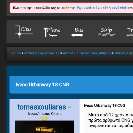
Βλέπετε την ιστοσελίδα ως επισκέπτης.
Εγγραφείτε δωρεάν
ή
συνδεθείτε
γι
»
»
»
Forum
Αστικές Συγκοινωνίες
Αστικές Συγκοινωνίες Αθηνών
Οδικές Συγ
1
2
3
4
5
0 Vote(s) - 0 Average
Iveco Urbanway 18 CNG
tomasxouliaras
Iveco Urbanway 18 CNG
Iveco/Irisbus Citelis
Μετά από 12 χρόνια α
πρώτα αρθρωτά CNG γι
αναμένεται να παραδω