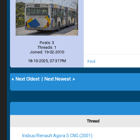
Posts: 3
Threads: 1
Joined: 19-02-2010
18-10-2025, 07:37 PM
Find
«
Next Oldest
|
Next Newest
»
Thread
Irisbus/Renault Agora S CNG (2001)