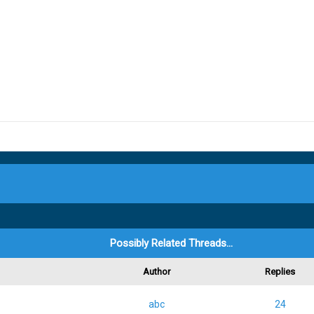
Possibly Related Threads…
Author
Replies
abc
24