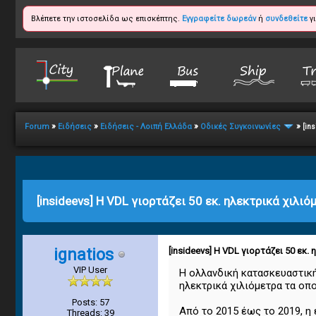
Βλέπετε την ιστοσελίδα ως επισκέπτης.
Εγγραφείτε δωρεάν
ή
συνδεθείτε
γι
»
»
»
»
Forum
Ειδήσεις
Ειδήσεις - Λοιπή Ελλάδα
Οδικές Συγκοινωνίες
[in
1
2
3
4
5
0 Vote(s) - 0 Average
[insideevs] Η VDL γιορτάζει 50 εκ. ηλεκτρικά χιλιό
ignatios
[insideevs] Η VDL γιορτάζει 50 εκ.
VIP User
Η ολλανδική κατασκευαστικ
ηλεκτρικά χιλιόμετρα τα οπ
Posts: 57
Από το 2015 έως το 2019, η
Threads: 39