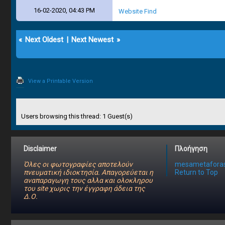
16-02-2020, 04:43 PM
Website
Find
«
Next Oldest
|
Next Newest
»
View a Printable Version
Users browsing this thread: 1 Guest(s)
Disclaimer
Πλοήγηση
Όλες οι φωτογραφίες αποτελούν
mesametaforas
πνευματική ιδιοκτησία. Απαγορεύεται η
Return to Top
αναπαραγωγη τους αλλα και ολοκληρου
του site χωρις την έγγραφη άδεια της
Δ.Ο.