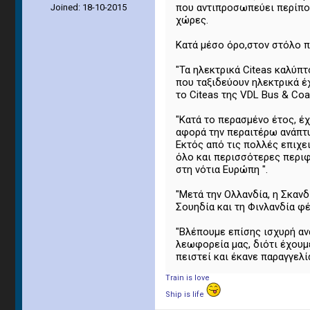
που αντιπροσωπεύει περίπο
Joined: 18-10-2015
χώρες.
Κατά μέσο όρο,στον στόλο π
"Τα ηλεκτρικά Citeas καλύπ
που ταξιδεύουν ηλεκτρικά έ
το Citeas της VDL Bus & Coa
"Κατά το περασμένο έτος, έ
αφορά την περαιτέρω ανάπτυ
Εκτός από τις πολλές επιχε
όλο και περισσότερες περιφ
στη νότια Ευρώπη ".
"Μετά την Ολλανδία, η Σκανδ
Σουηδία και τη Φινλανδία φ
"Βλέπουμε επίσης ισχυρή ανά
λεωφορεία μας, διότι έχουμε
πειστεί και έκανε παραγγελί
Train is love
Ship is life