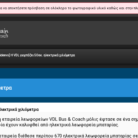
α να αποκτήσετε πρόσβαση σε ολόκληρο το φωτογραφικό υλικό καθώς και στην πλ
sideevs] Η VDL γιορτάζει 50 εκ. ηλεκτρικά χιλιόμετρα
μετρα
 ηλεκτρικά χιλιόμετρα
ή εταιρεία λεωφορείων VDL Bus & Coach μόλις έφτασε σε ένα σημ
οία έχουν καλυφθεί από ηλεκτρικά λεωφορεία μπαταρίας.
 εταιρεία διέθεσε περίπου 670 ηλεκτρικά λεωφορεία μπαταρίας σ