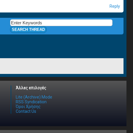
Reply
Άλλες επιλογές
Lite (Archive) Mode
RSS Syndication
Όροι Χρήσης
Contact Us