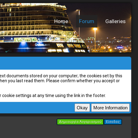
Home
Forum
Galleries
l text documents stored on your computer; the cookies set by this
 when you last read them. Please confirm whether you accept or
cookie settings at any time using the link in the footer.
Δημιουργία Λογαριασμού
Είσοδος