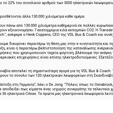
υ το 22% του συνολικού αριθμού των 3000 ηλεκτρικών λεωφορείω
ροσθέτονται άλλα 130.000 χιλιόμετρα κάθε ημέρα.
τουν πάνω από 130.000 χιλιόμετρα καθημερινά σε πολλές ευρωπαϊκ
χουν εξοικονομήσει 7 εκατομμύρια κιλά εκπομπών CO2. Η Transdev
ch.", ανέφερε ο Henk Coppens, CEO της VDL Bus & Coach και συνέ
χουμε διευρύνει περαιτέρω τη θέση μας στην e-κινητικότητα και 
ξη, είναι η περαιτέρω βελτιστοποίηση της κατανάλωσης ενέργει
ιρήσεις που χρησιμοποιούν ταχεία φόρτιση, βλέπουμε την ανάγκη 
ερειακές επιχειρήσεις είναι επίσης ηλεκτροδοτούμενες. Εξετάζ
ιναβία αποτελεί τη σημαντικότερη αγορά για τη VDL Bus & Coach. Τ
έρουν το σύνολο των 120 ηλεκτρικών λεωφορείων στη Σκανδιναβί
πτυξη στη Γερμανία", λέει ο De Jong. "Πόλεις όπως το Osnabrück,
 αποδείξει πως είμαστε ένας ισχυρός συνεργάτης τα τελευταία χρ
α 36 ηλεκτρικά Citeas. Τα πρώτα μας ηλεκτρονικά λεωφορεία λειτο