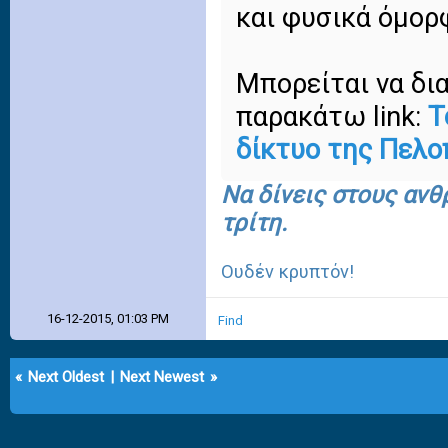
και φυσικά όμορ
Μπορείται να δι
παρακάτω link:
Τ
δίκτυο της Πελ
Να δίνεις στους ανθ
τρίτη.
Ουδέν κρυπτόν!
16-12-2015, 01:03 PM
Find
«
Next Oldest
|
Next Newest
»