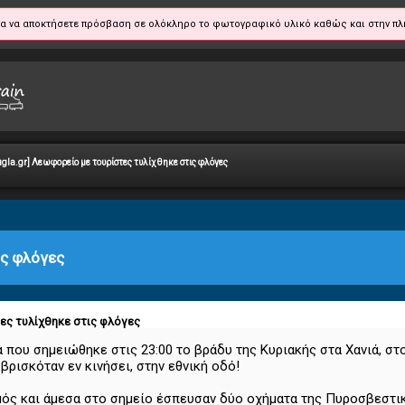
α να αποκτήσετε πρόσβαση σε ολόκληρο το φωτογραφικό υλικό καθώς και στην πλ
ugla.gr] Λεωφορείο με τουρίστες τυλίχθηκε στις φλόγες
ις φλόγες
τες τυλίχθηκε στις φλόγες
α που σημειώθηκε στις 23:00 το βράδυ της Κυριακής στα Χανιά, σ
βρισκόταν εν κινήσει, στην εθνική οδό!
μός και άμεσα στο σημείο έσπευσαν δύο οχήματα της Πυροσβεστική