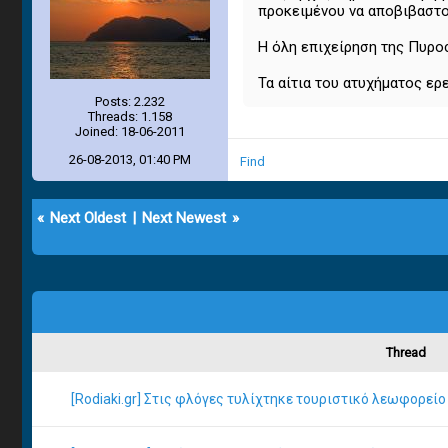
προκειμένου να αποβιβαστού
Η όλη επιχείρηση της Πυρο
Τα αίτια του ατυχήματος ερ
Posts: 2.232
Threads: 1.158
Joined: 18-06-2011
26-08-2013, 01:40 PM
Find
«
Next Oldest
|
Next Newest
»
Thread
[Rodiaki.gr] Στις φλόγες τυλίχτηκε τουριστικό λεωφορεί