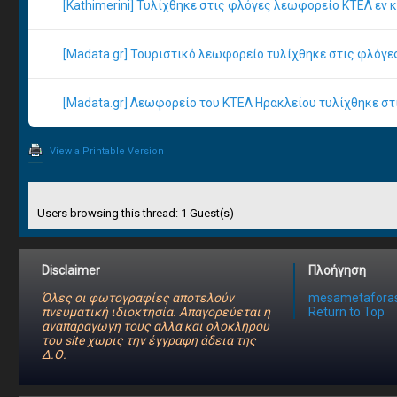
[Kathimerini] Τυλίχθηκε στις φλόγες λεωφορείο ΚΤΕΛ εν κ
[Madata.gr] Τουριστικό λεωφορείο τυλίχθηκε στις φλόγε
[Madata.gr] Λεωφορείο του ΚΤΕΛ Ηρακλείου τυλίχθηκε στ
View a Printable Version
Users browsing this thread: 1 Guest(s)
Disclaimer
Πλοήγηση
Όλες οι φωτογραφίες αποτελούν
mesametaforas
πνευματική ιδιοκτησία. Απαγορεύεται η
Return to Top
αναπαραγωγη τους αλλα και ολοκληρου
του site χωρις την έγγραφη άδεια της
Δ.Ο.