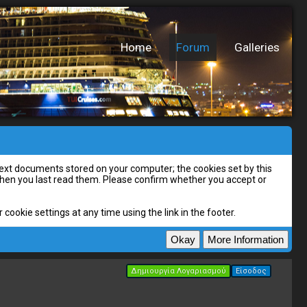
Home
Forum
Galleries
l text documents stored on your computer; the cookies set by this
 when you last read them. Please confirm whether you accept or
cookie settings at any time using the link in the footer.
Δημιουργία Λογαριασμού
Είσοδος