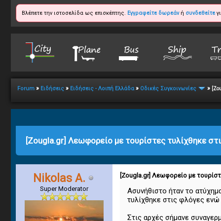
Βλέπετε την ιστοσελίδα ως επισκέπτης.
Εγγραφείτε δωρεάν
ή
συνδεθείτε
γι
»
»
»
»
Forum
Ειδήσεις
Ειδήσεις - Λοιπή Ελλάδα
Οδικές Συγκοινωνίες
[Zo
1
2
3
4
5
0 Vote(s) - 0 Average
[Zougla.gr] Λεωφορείο με τουρίστες τυλίχθηκε στ
Nikolas A.
[Zougla.gr] Λεωφορείο με τουρίσ
Super Moderator
Ασυνήθιστο ήταν το ατύχημ
τυλίχθηκε στις φλόγες ενώ 
Στις αρχές σήμανε συναγερ