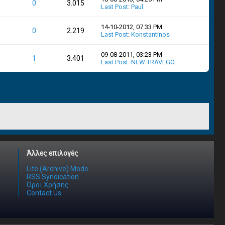
0
3.015
Last Post
:
Paul
14-10-2012, 07:33 PM
0
2.219
Last Post
:
Konstantinos
09-08-2011, 03:23 PM
1
3.401
Last Post
:
NEW TRAVEGO
Άλλες επιλογές
Lite (Archive) Mode
RSS Syndication
Όροι Χρήσης
Contact Us