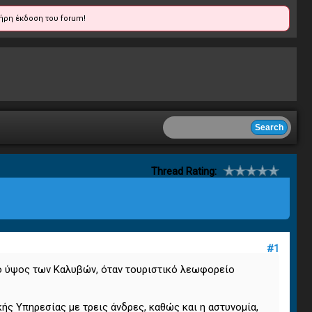
ήρη έκδοση του forum!
Thread Rating:
#1
το ύψος των Καλυβών, όταν τουριστικό λεωφορείο
ς Υπηρεσίας με τρεις άνδρες, καθώς και η αστυνομία,