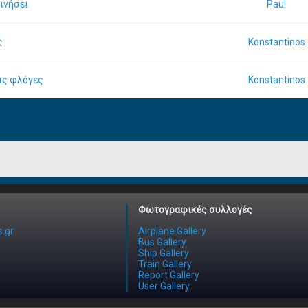
ινήσει
Paul
ς
Konstantinos
ις φλόγες
Konstantinos
Φωτογραφικές συλλογές
.gr
Airplane Gallery
Bus Gallery
Ship Gallery
Train Gallery
Report Gallery
User Gallery