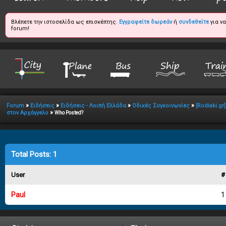
Βλέπετε την ιστοσελίδα ως επισκέπτης.
Εγγραφείτε δωρεάν
ή
συνδεθείτε
για ν
forum!
»
»
»
»
Forum
Ειδήσεις
Ειδήσεις - Λοιπή Ελλάδα
Οδικές Συγκοινωνίες
[Rodiaki.g
»
στον Αρχάγγελο
Who Posted?
Total Posts: 1
User
#
Paul
1