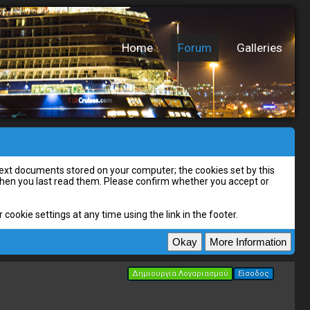
Home
Forum
Galleries
l text documents stored on your computer; the cookies set by this
 when you last read them. Please confirm whether you accept or
cookie settings at any time using the link in the footer.
Δημιουργία Λογαριασμού
Είσοδος