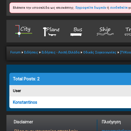
Βλέπετε την ιστοσελίδα ως επισκέπτης.
Εγγραφείτε δωρεάν
ή
συνδεθείτε
γι
»
»
»
»
Forum
Ειδήσεις
Ειδήσεις - Λοιπή Ελλάδα
Οδικές Συγκοινωνίες
[TVKos
Total Posts: 2
User
Konstantinos
Disclaimer
Πλοήγηση