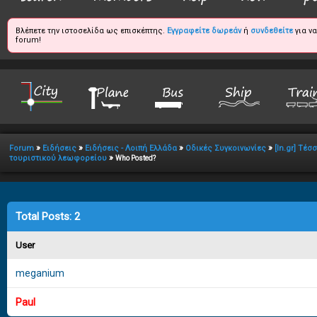
Βλέπετε την ιστοσελίδα ως επισκέπτης.
Εγγραφείτε δωρεάν
ή
συνδεθείτε
για ν
forum!
»
»
»
»
Forum
Ειδήσεις
Ειδήσεις - Λοιπή Ελλάδα
Οδικές Συγκοινωνίες
[In.gr] Τέ
»
τουριστικού λεωφορείου
Who Posted?
Total Posts: 2
User
meganium
Paul