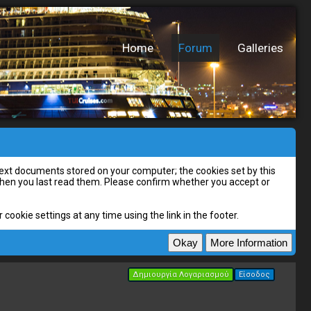
Home
Forum
Galleries
l text documents stored on your computer; the cookies set by this
 when you last read them. Please confirm whether you accept or
cookie settings at any time using the link in the footer.
Δημιουργία Λογαριασμού
Είσοδος