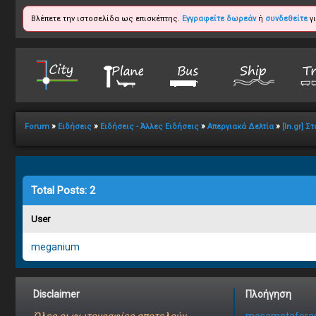
Βλέπετε την ιστοσελίδα ως επισκέπτης.
Εγγραφείτε δωρεάν
ή
συνδεθείτε
γι
»
»
»
»
Forum
Ειδήσεις
Ειδήσεις - Άλλες Ειδήσεις
Απεργιακά Δελτία
[In.gr] 
Total Posts: 2
User
meganium
Disclaimer
Πλοήγηση