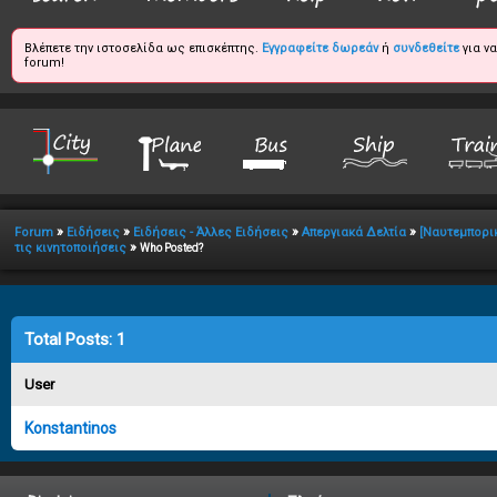
Βλέπετε την ιστοσελίδα ως επισκέπτης.
Εγγραφείτε δωρεάν
ή
συνδεθείτε
για ν
forum!
»
»
»
»
Forum
Ειδήσεις
Ειδήσεις - Άλλες Ειδήσεις
Απεργιακά Δελτία
[Ναυτεμπορι
»
τις κινητοποιήσεις
Who Posted?
Total Posts: 1
User
Konstantinos