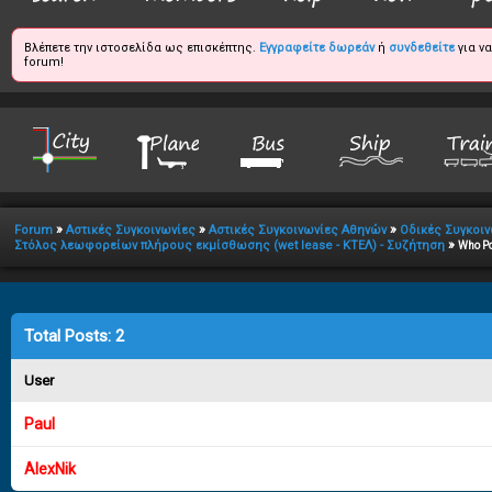
Βλέπετε την ιστοσελίδα ως επισκέπτης.
Εγγραφείτε δωρεάν
ή
συνδεθείτε
για ν
forum!
»
»
»
Forum
Αστικές Συγκοινωνίες
Αστικές Συγκοινωνίες Αθηνών
Οδικές Συγκοιν
»
Στόλος λεωφορείων πλήρους εκμίσθωσης (wet lease - ΚΤΕΛ) - Συζήτηση
Who P
Total Posts: 2
User
Paul
AlexNik