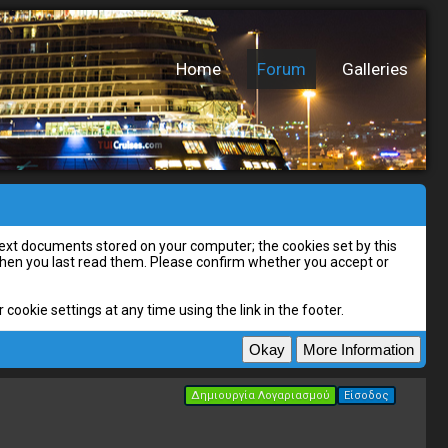
Home
Forum
Galleries
l text documents stored on your computer; the cookies set by this
 when you last read them. Please confirm whether you accept or
cookie settings at any time using the link in the footer.
Δημιουργία Λογαριασμού
Είσοδος