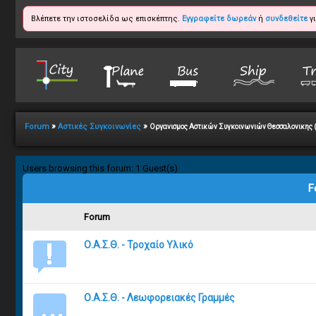
Βλέπετε την ιστοσελίδα ως επισκέπτης.
Εγγραφείτε δωρεάν
ή
συνδεθείτε
γι
»
»
Forum
Αστικές Συγκοινωνίες
Οργανισμος Αστικών Συγκοινωνιών Θεσσαλονικης
Users browsing this forum: 1 Guest(s)
F
Forum
Ο.Α.Σ.Θ. - Τροχαίο Υλικό
Ο.Α.Σ.Θ. - Λεωφορειακές Γραμμές