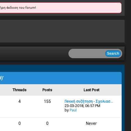
ήρη έκδοση του forum!
)'
Threads
Posts
Last Post
4
155
Γενική συζήτηση - Σχολιασ...
23-03-2018, 06:57 PM
by
Paul
0
0
Never