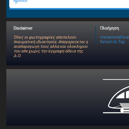
Disclaimer
Πλοήγηση
Όλες οι φωτογραφίες αποτελούν
mesametaforas
πνευματική ιδιοκτησία. Απαγορεύεται η
Return to Top
αναπαραγωγη τους αλλα και ολοκληρου
του site χωρις την έγγραφη άδεια της
Δ.Ο.