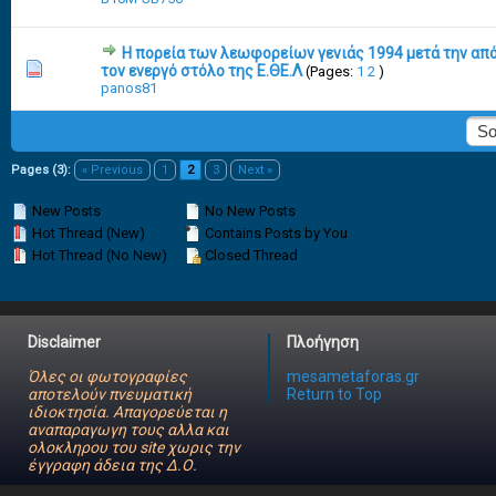
Η πορεία των λεωφορείων γενιάς 1994 μετά την α
9 Vote(s) - 3.33 out of 5 in Average
1
2
3
4
5
τον ενεργό στόλο της Ε.ΘΕ.Λ
(Pages:
1
2
)
panos81
Pages (3):
« Previous
1
2
3
Next »
New Posts
No New Posts
Hot Thread (New)
Contains Posts by You
Hot Thread (No New)
Closed Thread
Disclaimer
Πλοήγηση
Όλες οι φωτογραφίες
mesametaforas.gr
αποτελούν πνευματική
Return to Top
ιδιοκτησία. Απαγορεύεται η
αναπαραγωγη τους αλλα και
ολοκληρου του site χωρις την
έγγραφη άδεια της Δ.Ο.