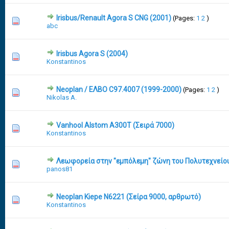
Irisbus/Renault Agora S CNG (2001)
(Pages:
1
2
)
11 Vote(s) - 3.09 out of 5 in Average
1
2
3
4
5
abc
Irisbus Agora S (2004)
0 Vote(s) - 0 out of 5 in Average
1
2
3
4
5
Konstantinos
Neoplan / ΕΛΒΟ C97.4007 (1999-2000)
(Pages:
1
2
)
1 Vote(s) - 2 out of 5 in Average
1
2
3
4
5
Nikolas A.
Vanhool Alstom A300T (Σειρά 7000)
11 Vote(s) - 2.36 out of 5 in Average
1
2
3
4
5
Konstantinos
Λεωφορεία στην "εμπόλεμη" ζώνη του Πολυτεχνείο
0 Vote(s) - 0 out of 5 in Average
1
2
3
4
5
panos81
Neoplan Kiepe N6221 (Σείρα 9000, αρθρωτό)
9 Vote(s) - 3.22 out of 5 in Average
1
2
3
4
5
Konstantinos