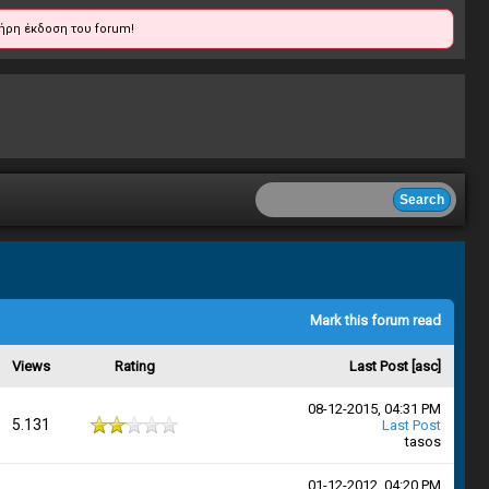
ήρη έκδοση του forum!
Mark this forum read
Views
Rating
Last Post
[
asc
]
08-12-2015, 04:31 PM
5.131
Last Post
tasos
01-12-2012, 04:20 PM