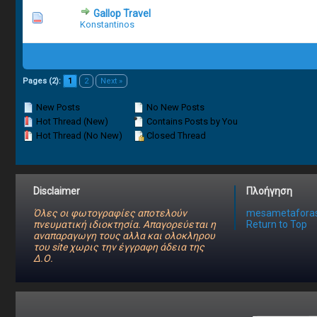
Gallop Travel
1 Vote(s)
Konstantinos
Pages (2):
1
2
Next »
New Posts
No New Posts
Hot Thread (New)
Contains Posts by You
Hot Thread (No New)
Closed Thread
Disclaimer
Πλοήγηση
Όλες οι φωτογραφίες αποτελούν
mesametaforas
πνευματική ιδιοκτησία. Απαγορεύεται η
Return to Top
αναπαραγωγη τους αλλα και ολοκληρου
του site χωρις την έγγραφη άδεια της
Δ.Ο.