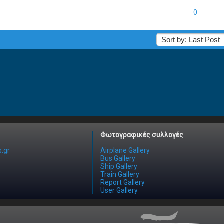
 - 1 out of 5 in Average
1
2
3
4
5
0
Φωτογραφικές συλλογές
.gr
Airplane Gallery
Bus Gallery
Ship Gallery
Train Gallery
Report Gallery
User Gallery