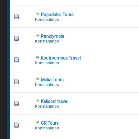
Papadakis Tours
1 Vote(s)
Konstantinos
Panolympia
6 Vote(s) 
Konstantinos
Koutroumbas Travel
1 Vote(s
Konstantinos
Midia Tours
1 Vot
Konstantinos
Kalidoni travel
1 Vot
Konstantinos
GR Tours
1 Vote(s
Konstantinos