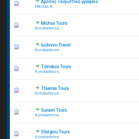
Δρόσος Τουριστικό γραφείο
1 Vot
Nikolas A.
Michos Tours
5 Vote(
Konstantinos
Ιωάννου Travel
1 Vo
Konstantinos
Tzimikos Tours
1 Vot
Konstantinos
Thiamis Tours
2 Vot
Konstantinos
Sunset Tours
1 Vot
Konstantinos
Stergiou Tours
2 Vote(s
Konstantinos