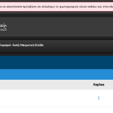
α να αποκτήσετε πρόσβαση σε ολόκληρο το φωτογραφικό υλικό καθώς και στην πλ
Τουρισμού - Λοιπή Ηπειρωτική Ελλάδα
Replies
- 2.29 out of 5 in Average
1
2
3
4
5
2