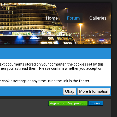
Home
Forum
Galleries
l text documents stored on your computer; the cookies set by this
 when you last read them. Please confirm whether you accept or
cookie settings at any time using the link in the footer.
Δημιουργία Λογαριασμού
Είσοδος