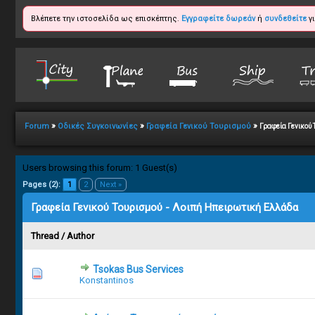
Βλέπετε την ιστοσελίδα ως επισκέπτης.
Εγγραφείτε δωρεάν
ή
συνδεθείτε
γι
»
»
»
Forum
Οδικές Συγκοινωνίες
Γραφεία Γενικού Τουρισμού
Γραφεία Γενικού 
Users browsing this forum: 1 Guest(s)
Pages (2):
1
2
Next »
Γραφεία Γενικού Τουρισμού - Λοιπή Ηπειρωτική Ελλάδα
Thread
/
Author
Tsokas Bus Services
7 Vote(s) 
Konstantinos