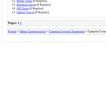
Midia Tours
(0 Replies)
Kalidoni travel
(0 Replies)
GR Tours
(0 Replies)
Gallop Travel
(0 Replies)
Pages:
1
2
Forum
>
Οδικές Συγκοινωνίες
>
Γραφεία Γενικού Τουρισμού
> Γραφεία Γενικ