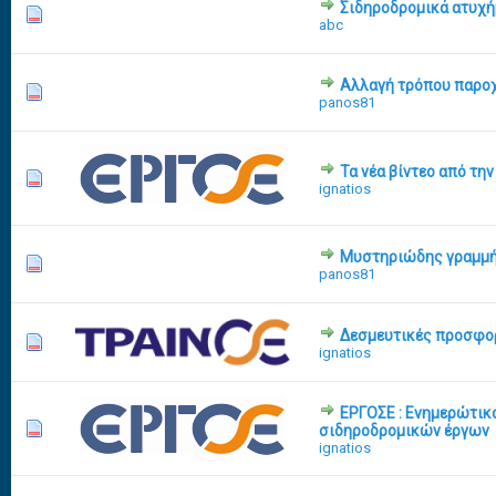
Σιδηροδρομικά ατυχ
12 Vote(s) - 2.83 out of 5 in Average
1
2
3
4
5
abc
Αλλαγή τρόπου παρο
0 Vote(s) - 0 out of 5 in Average
1
2
3
4
5
panos81
Τα νέα βίντεο από τη
0 Vote(s) - 0 out of 5 in Average
1
2
3
4
5
ignatios
Μυστηριώδης γραμμή
0 Vote(s) - 0 out of 5 in Average
1
2
3
4
5
panos81
Δεσμευτικές προσφο
0 Vote(s) - 0 out of 5 in Average
1
2
3
4
5
ignatios
ΕΡΓΟΣΕ : Ενημερώτικο
0 Vote(s) - 0 out of 5 in Average
1
2
3
4
5
σιδηροδρομικών έργων
ignatios