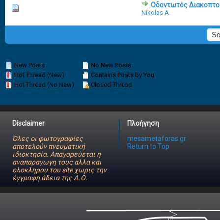
Οδοντωτός Διακοπτο
0 Vote(s) - 0 out of 5 in Average
1
2
3
4
5
Nikolas A.
New Posts
No New Posts
Hot Thread (New)
Contains Posts by You
Hot Thread (No New)
Closed Thread
Disclaimer
Πλοήγηση
Όλες οι φωτογραφίες
mesametaforas.gr
αποτελούν πνευματική
Return to Top
ιδιοκτησία. Απαγορεύεται η
αναπαραγωγη τους αλλα και
ολοκληρου του site χωρις την
έγγραφη άδεια της Δ.Ο.