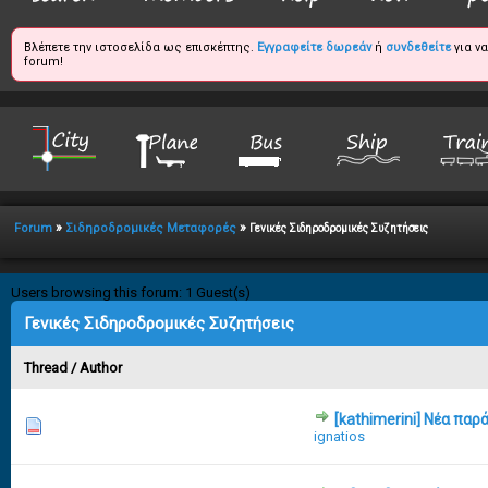
Βλέπετε την ιστοσελίδα ως επισκέπτης.
Εγγραφείτε δωρεάν
ή
συνδεθείτε
για ν
forum!
»
»
Forum
Σιδηροδρομικές Μεταφορές
Γενικές Σιδηροδρομικές Συζητήσεις
Users browsing this forum: 1 Guest(s)
Γενικές Σιδηροδρομικές Συζητήσεις
Thread
/
Author
[kathimerini] Νέα πα
0 Vote(s) - 0 out of 5 in Average
1
2
3
4
5
ignatios