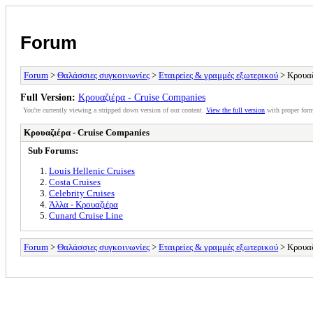
Forum
Forum
>
Θαλάσσιες συγκοινωνίες
>
Εταιρείες & γραμμές εξωτερικού
> Κρουαζ
Full Version:
Κρουαζιέρα - Cruise Companies
You're currently viewing a stripped down version of our content.
View the full version
with proper form
Κρουαζιέρα - Cruise Companies
Sub Forums:
Louis Hellenic Cruises
Costa Cruises
Celebrity Cruises
Άλλα - Κρουαζιέρα
Cunard Cruise Line
Forum
>
Θαλάσσιες συγκοινωνίες
>
Εταιρείες & γραμμές εξωτερικού
> Κρουαζ