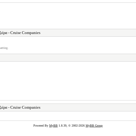
ιέρα - Cruise Companies
atting.
ιέρα - Cruise Companies
Powered By
MyBB
1.8.39, © 2002-2026
MyBB Group