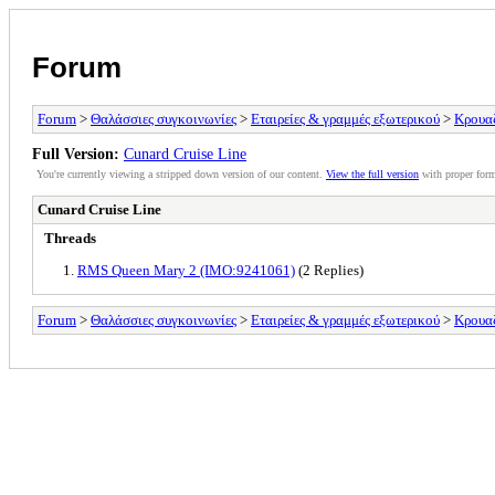
Forum
Forum
>
Θαλάσσιες συγκοινωνίες
>
Εταιρείες & γραμμές εξωτερικού
>
Κρουαζ
Full Version:
Cunard Cruise Line
You're currently viewing a stripped down version of our content.
View the full version
with proper form
Cunard Cruise Line
Threads
RMS Queen Mary 2 (IMO:9241061)
(2 Replies)
Forum
>
Θαλάσσιες συγκοινωνίες
>
Εταιρείες & γραμμές εξωτερικού
>
Κρουαζ