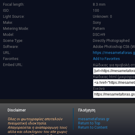
Focal length:
8.3 mm
ISO:
100
Light Source:
Unknown: 0
Make:
Sony
Metering Mode:
Pattern
Model:
DSC-H9
Scene Type:
Directly Photographed
Software:
Adobe Photoshop CS6 (W
URL:
https://mesametaforas.g
Favorites:
Add to Favorites
Embed URL:
Κώδικας για προβολή στ
Κώδικας html (μικρογρα
Εικόνα
Disclaimer
Πλοήγηση
Όλες οι φωτογραφίες αποτελούν
mesametaforas.gr
πνευματική ιδιοκτησία.
Return to Top
Απαγορεύεται η αναπαραγωγη τους
Return to Content
αλλα και ολοκληρου του site χωρις