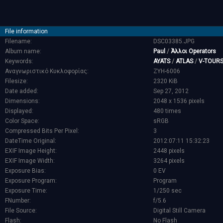
File information
Filename:
DSC03385.JPG
Album name:
Paul
/
Άλλοι Operators
Keywords:
AYATS
/
ATLAS
/
V-TOUR
Αναγνωριστικό Κυκλοφορίας:
ZYH-6006
Filesize:
2320 KiB
Date added:
Sep 27, 2012
Dimensions:
2048 x 1536 pixels
Displayed:
480 times
Color Space:
sRGB
Compressed Bits Per Pixel:
3
DateTime Original:
2012:07:11 15:32:23
EXIF Image Height:
2448 pixels
EXIF Image Width:
3264 pixels
Exposure Bias:
0 EV
Exposure Program:
Program
Exposure Time:
1/250 sec
FNumber:
f/5.6
File Source:
Digital Still Camera
Flash:
No Flash