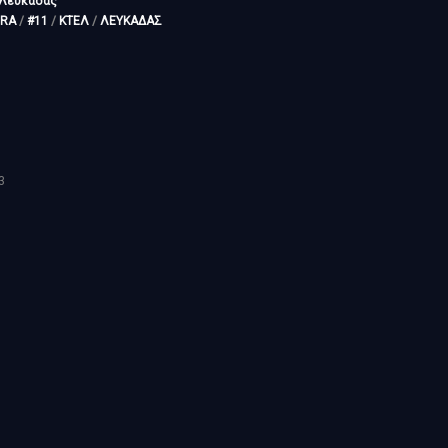
 Λευκάδας
RA
/
#11
/
ΚΤΕΛ
/
ΛΕΥΚΑΔΑΣ
3