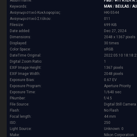
Album name:
Paul
/
#11 ΚΤΕΛ Ν.
Keywords:
MAN
/
BEULAS
/
AU
Αναγνωριστικό Κυκλοφορίας:
HKI-5544
Αναγνωριστικό Στόλου:
011
Filesize:
699 KiB
Date added:
Dec 27, 2024
Dimensions:
2048 x 1367 pixels
Displayed:
30 times
Color Space:
sRGB
DateTime Original:
2022:05:10 18:18:2
Digital Zoom Ratio:
1
EXIF Image Height:
1367 pixels
EXIF Image Width:
2048 pixels
Exposure Bias:
0.67 EV
Exposure Program:
Aperture Priority
Exposure Time:
1/640 sec
FNumber:
f/4.5
File Source:
Digital Still Camera
Flash:
No Flash
Focal length:
44 mm
ISO:
250
Light Source:
Unknown: 0
Make:
Nikon Corporation