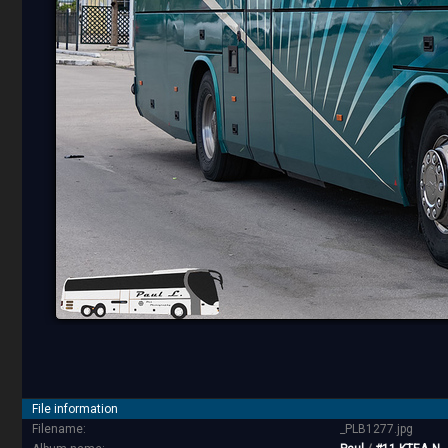
File information
Filename:
_PLB1277.jpg