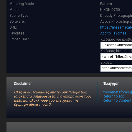
Metering Mode:
Pattern
Model:
NIKON D750
Scene Type:
Directly Photograp
Software:
Adobe Photoshop 2
URL:
https://mesametafo
Favorites:
Add to Favorites
Embed URL:
Κώδικας για προβο
Κώδικας html (μικ
Εικόνα
Disclaimer
Πλοήγηση
Όλες οι φωτογραφίες αποτελούν πνευματική
mesametaforas.g
ιδιοκτησία. Απαγορεύεται η αναπαραγωγη τους
Return to Top
αλλα και ολοκληρου του site χωρις την
Return to Content
έγγραφη άδεια της Δ.Ο.