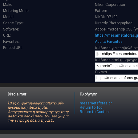
Make:
Nikon Corporation
Metering Mode:
Pattern
Model:
NIKON D7100
Scene Type:
Directly Photographed
Software:
Adobe Photoshop CS6 (W
URL:
https://mesametaforas.g
Favorites:
Add to Favorites
Embed URL:
Κώδικας για προβολή στ
Κώδικας html (μικρογρα
Εικόνα
Disclaimer
Πλοήγηση
Όλες οι φωτογραφίες αποτελούν
mesametaforas.gr
πνευματική ιδιοκτησία.
Return to Top
Απαγορεύεται η αναπαραγωγη τους
Return to Content
αλλα και ολοκληρου του site χωρις
την έγγραφη άδεια της Δ.Ο.