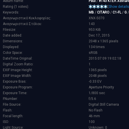
Album name:
Paul
/
#143 ΚΤΕΛ Χανίων
Rating (1 votes):
(
Show details
Keywords:
MB
/
CITARO
/
C1-FL
/
G
Αναγνωριστικό Κυκλοφορίας:
XNX-5070
Αναγνωριστικό Στόλου:
143
Filesize:
953 KiB
Date added:
Dec 17, 2015
Dimensions:
2048 x 1365 pixels
Displayed:
134 times
Color Space:
sRGB
DateTime Original:
2015:07:09 19:02:18
Digital Zoom Ratio:
1
EXIF Image Height:
1365 pixels
EXIF Image Width:
2048 pixels
Exposure Bias:
-0.33 EV
Exposure Program:
Aperture Priority
Exposure Time:
1/800 sec
FNumber:
f/5.6
File Source:
Digital Still Camera
Flash:
No Flash
Focal length:
46 mm
ISO:
100
Light Source:
Unknown: 0