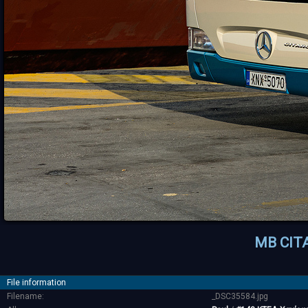
MB CIT
File information
Filename:
_DSC35584.jpg