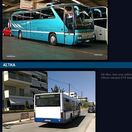
ΑΣΤΙΚΑ
49 files, last one add
Album viewed 679 tim