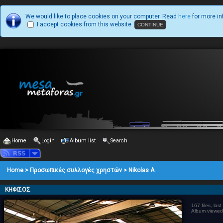
We would like to place cookies on your computer. Read
here
for more in
I accept cookies from this website.
Home
Login
Album list
Search
Home
>
Προσωπικές συλλογές χρηστών
>
Nikolas A.
ΚΗΦΙΣΟΣ
167 files, la
Album viewed