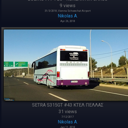
9 views
31/3/2018, Vienna Schwechat Airport
Nikolas A.
Apr 26, 2018
SETRA S315GT #43 ΚΤΕΛ ΠΕΛΛΑΣ
31 views
7/12/2017
Nikolas A.
Jan 11, 2018