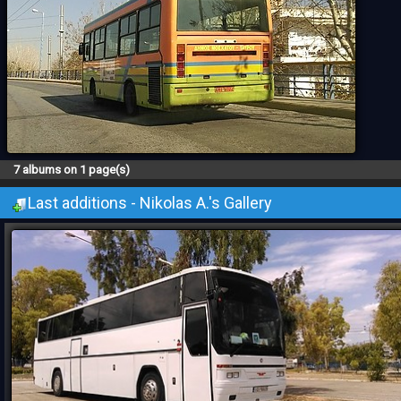
7 albums on 1 page(s)
Last additions - Nikolas A.'s Gallery