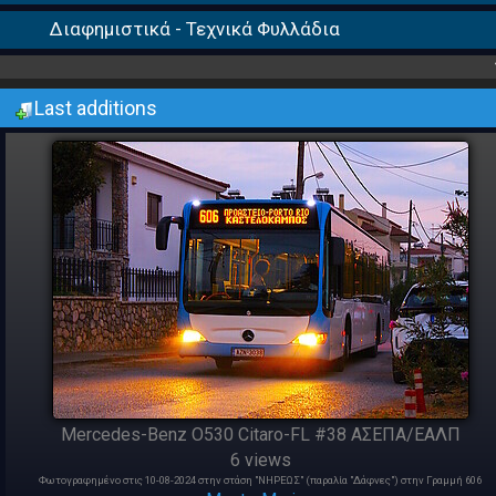
Διαφημιστικά - Τεχνικά Φυλλάδια
Last additions
Mercedes-Benz O530 Citaro-FL #38 ΑΣΕΠΑ/ΕΑΛΠ
6 views
Φωτογραφημένο στις 10-08-2024 στην στάση "ΝΗΡΕΩΣ" (παραλία "Δάφνες") στην Γραμμή 606