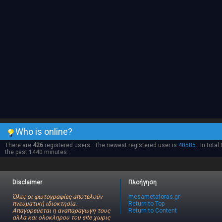
Who is online?
There are
426
registered users. The newest registered user is
40585
. In total
the past 1440 minutes: .
Disclaimer
Πλοήγηση
Όλες οι φωτογραφίες αποτελούν
mesametaforas.gr
πνευματική ιδιοκτησία.
Return to Top
Απαγορεύεται η αναπαραγωγη τους
Return to Content
αλλα και ολοκληρου του site χωρις