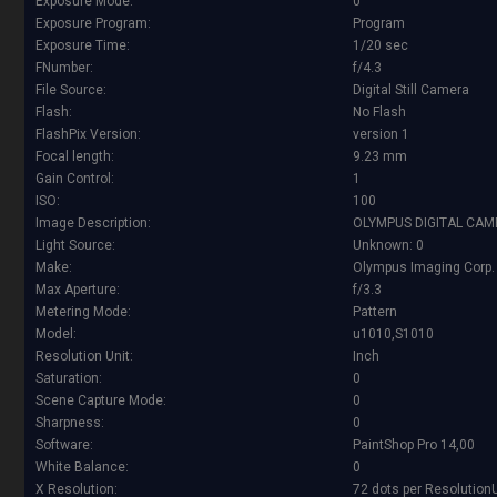
Exposure Mode:
0
Exposure Program:
Program
Exposure Time:
1/20 sec
FNumber:
f/4.3
File Source:
Digital Still Camera
Flash:
No Flash
FlashPix Version:
version 1
Focal length:
9.23 mm
Gain Control:
1
ISO:
100
Image Description:
OLYMPUS DIGITAL CA
Light Source:
Unknown: 0
Make:
Olympus Imaging Corp.
Max Aperture:
f/3.3
Metering Mode:
Pattern
Model:
u1010,S1010
Resolution Unit:
Inch
Saturation:
0
Scene Capture Mode:
0
Sharpness:
0
Software:
PaintShop Pro 14,00
White Balance:
0
X Resolution:
72 dots per Resolution