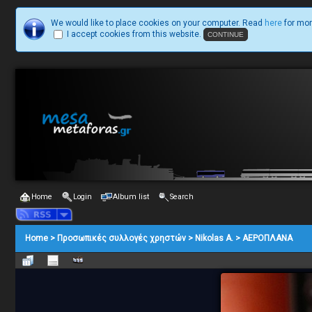
We would like to place cookies on your computer. Read
here
for mor
I accept cookies from this website.
Home
Login
Album list
Search
Home
>
Προσωπικές συλλογές χρηστών
>
Nikolas A.
>
ΑΕΡΟΠΛΑΝΑ