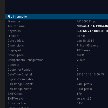
File information
Filename:
PA1600021.jpg
Album name:
Nikolas A.
/
ΑΕΡΟΠΛΑΝ
Keywords:
BOEING 747-400 LUFT
Filesize:
70 KiB
Date added:
Jan 28, 2014
Dimensions:
710 x 495 pixels
Displayed:
107 times
Color Space:
sRGB
Components Configuration:
YCbCr
Contrast:
0
Customer Render:
0
DateTime Original:
2013:10:16 13:00:45
Digital Zoom Ratio:
1
EXIF Image Height:
2400 pixels
EXIF Image Width:
3441 pixels
EXIF Offset:
170
EXIF Version:
version 2.21
Exposure Bias:
0 EV