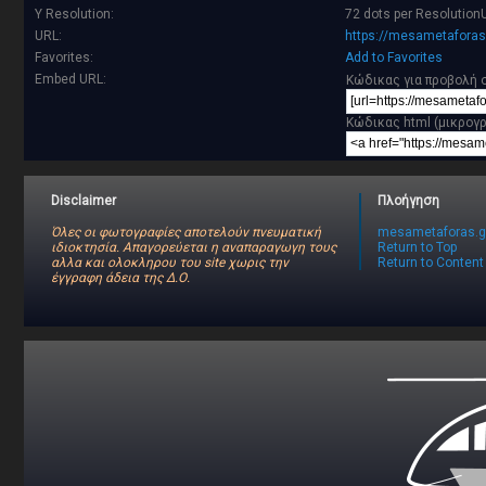
Y Resolution:
72 dots per Resolution
URL:
https://mesametaforas
Favorites:
Add to Favorites
Embed URL:
Κώδικας για προβολή σ
Κώδικας html (μικρογ
Disclaimer
Πλοήγηση
Όλες οι φωτογραφίες αποτελούν πνευματική
mesametaforas.g
ιδιοκτησία. Απαγορεύεται η αναπαραγωγη τους
Return to Top
αλλα και ολοκληρου του site χωρις την
Return to Content
έγγραφη άδεια της Δ.Ο.