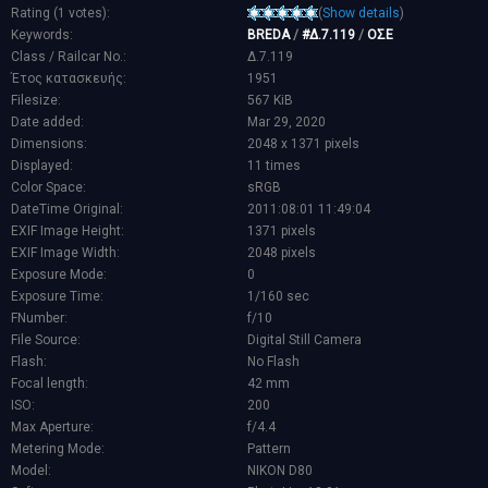
Rating (1 votes):
(
Show details
)
Keywords:
BREDA
/
#Δ.7.119
/
ΟΣΕ
Class / Railcar No.:
Δ.7.119
Έτος κατασκευής:
1951
Filesize:
567 KiB
Date added:
Mar 29, 2020
Dimensions:
2048 x 1371 pixels
Displayed:
11 times
Color Space:
sRGB
DateTime Original:
2011:08:01 11:49:04
EXIF Image Height:
1371 pixels
EXIF Image Width:
2048 pixels
Exposure Mode:
0
Exposure Time:
1/160 sec
FNumber:
f/10
File Source:
Digital Still Camera
Flash:
No Flash
Focal length:
42 mm
ISO:
200
Max Aperture:
f/4.4
Metering Mode:
Pattern
Model:
NIKON D80