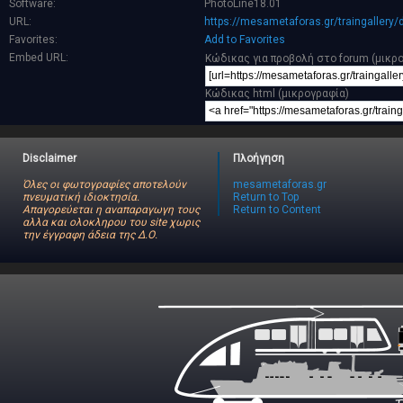
Software:
PhotoLine18.01
URL:
https://mesametaforas.gr/traingallery
Favorites:
Add to Favorites
Embed URL:
Κώδικας για προβολή στο forum (μικρ
Κώδικας html (μικρογραφία)
Disclaimer
Πλοήγηση
Όλες οι φωτογραφίες αποτελούν
mesametaforas.gr
πνευματική ιδιοκτησία.
Return to Top
Απαγορεύεται η αναπαραγωγη τους
Return to Content
αλλα και ολοκληρου του site χωρις
την έγγραφη άδεια της Δ.Ο.