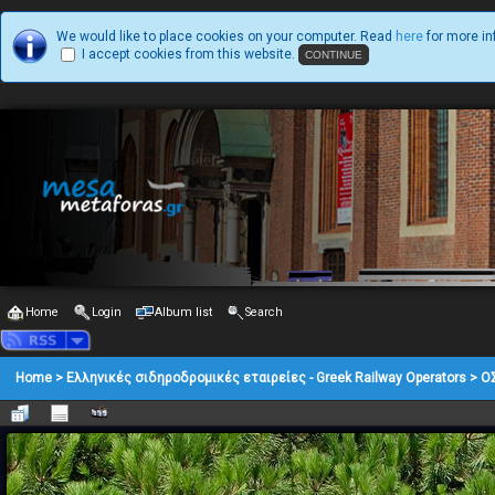
We would like to place cookies on your computer. Read
here
for more in
I accept cookies from this website.
Home
Login
Album list
Search
Home
>
Ελληνικές σιδηροδρομικές εταιρείες - Greek Railway Operators
>
Ο